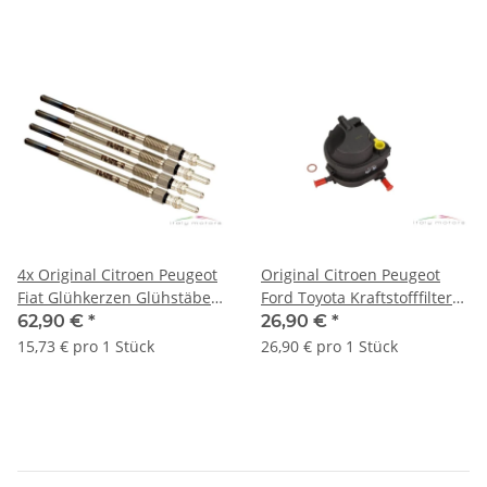
4x Original Citroen Peugeot
Original Citroen Peugeot
Fiat Glühkerzen Glühstäbe
Ford Toyota Kraftstofffilter
Set 5960.F9
190199 1677302 SU001-
62,90 €
*
26,90 €
*
00892
15,73 € pro 1 Stück
26,90 € pro 1 Stück