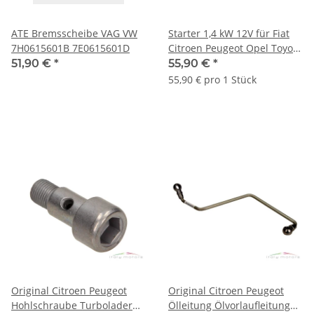
ATE Bremsscheibe VAG VW
Starter 1,4 kW 12V für Fiat
7H0615601B 7E0615601D
Citroen Peugeot Opel Toyota
9688512780 95526662
51,90 €
*
55,90 €
*
55,90 € pro 1 Stück
Original Citroen Peugeot
Original Citroen Peugeot
Hohlschraube Turbolader
Ölleitung Ölvorlaufleitung