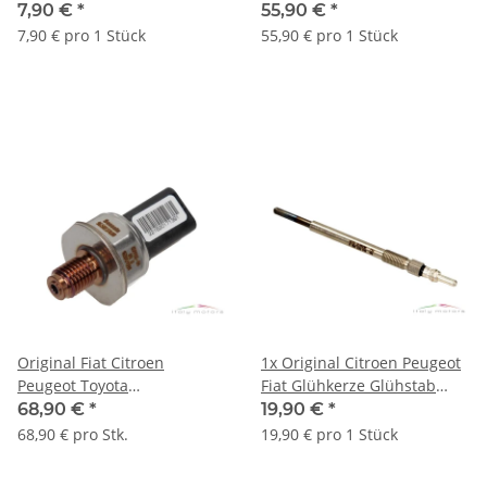
Ölleitung M10X1.0 0376.46
Turbolader 0379.62
7,90 €
*
55,90 €
*
7,90 € pro 1 Stück
55,90 € pro 1 Stück
Original Fiat Citroen
1x Original Citroen Peugeot
Peugeot Toyota
Fiat Glühkerze Glühstab
Kraftstoffdruck Sensor
5960.F9
68,90 €
*
19,90 €
*
1920GW 9658227880
68,90 € pro Stk.
19,90 € pro 1 Stück