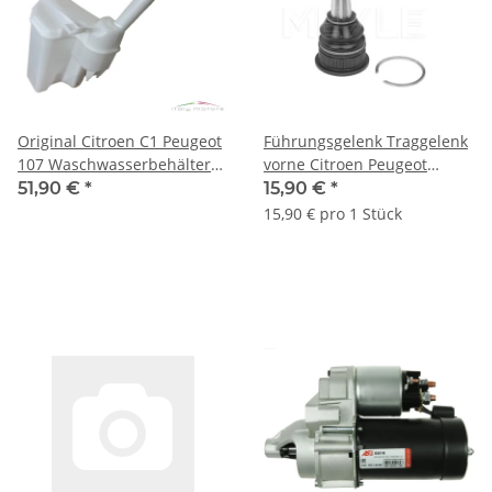
Original Citroen C1 Peugeot
Führungsgelenk Traggelenk
107 Waschwasserbehälter
vorne Citroen Peugeot
Behälter vorne 6405V9
Toyota Subaru 3521L3
51,90 €
*
15,90 €
*
4806909041
15,90 € pro 1 Stück