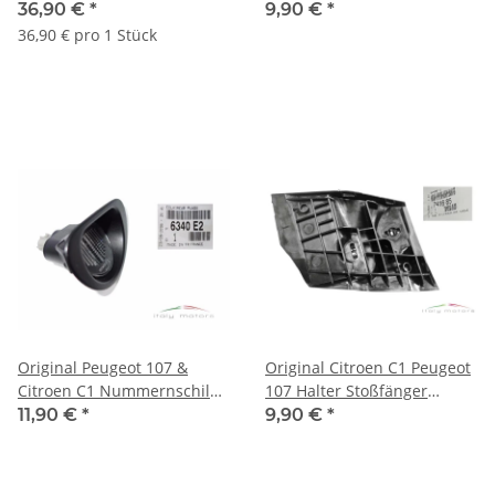
am Dach links 8319.J6
Rohrschelle Auspuff 35 mm
36,90 €
*
9,90 €
*
16283J
36,90 € pro 1 Stück
Original Peugeot 107 &
Original Citroen C1 Peugeot
Citroen C1 Nummernschild
107 Halter Stoßfänger
Lampe/. New 6340e2
Stoßstange hinten links
11,90 €
*
9,90 €
*
741685