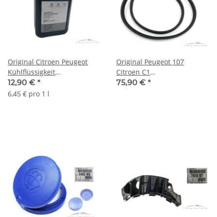
Original Citroen Peugeot
Original Peugeot 107
Kühlflüssigkeit
Citroen C1
Frostschutzmittel 2 Liter
Kofferraumklappe
12,90 €
*
75,90 €
*
1637756380
Heckklappendichtung
6,45 € pro 1 l
B000651380