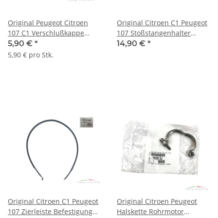
Original Peugeot Citroen
Original Citroen C1 Peugeot
107 C1 Verschlußkappe
107 Stoßstangenhalter
Wischwasser Behälter
Träger vorne links 7416.87
5,90 €
*
14,90 €
*
6405W0
5,90 € pro Stk.
Original Citroen C1 Peugeot
Original Citroen Peugeot
107 Zierleiste Befestigung
Halskette Rohrmotor