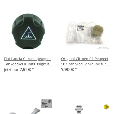
Fiat Lancia Citroen peugeot
Original Citroen C1 Peugeot
Tankdeckel Kühlflüssigkeit
107 Zahnrad Schraube für
9638001280 1306.C9
Drehzahlmesser 2643.04
jetzt nur
7,51 €
*
7,90 €
*