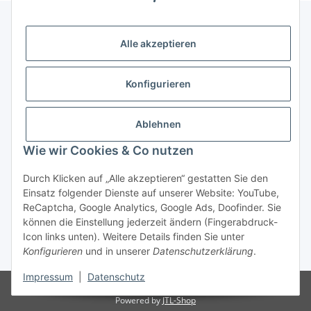
Alle akzeptieren
Gesetzliche Informationen
Konfigurieren
Hinweise
Ablehnen
Informationen
Wie wir Cookies & Co nutzen
Durch Klicken auf „Alle akzeptieren“ gestatten Sie den
Einsatz folgender Dienste auf unserer Website: YouTube,
ReCaptcha, Google Analytics, Google Ads, Doofinder. Sie
können die Einstellung jederzeit ändern (Fingerabdruck-
Widerrufsbutton
Icon links unten). Weitere Details finden Sie unter
Konfigurieren
und in unserer
Datenschutzerklärung
.
* Alle Preise inkl. gesetzlicher USt., zzgl.
Versand
Impressum
|
Datenschutz
© Italy Motors Automotive GmbH
Besucherzähler: 11045137
Powered by
JTL-Shop