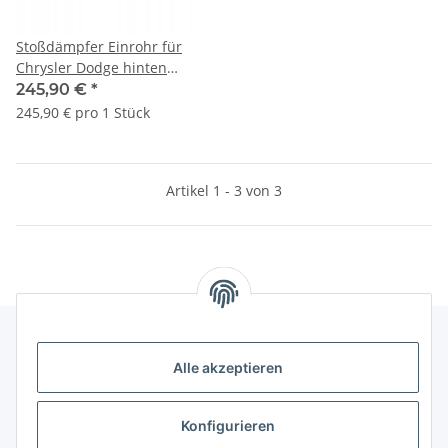
Stoßdämpfer Einrohr für
Chrysler Dodge hinten
68230100AA 4895767AE
245,90 €
*
245,90 € pro 1 Stück
Artikel 1 - 3 von 3
Alle akzeptieren
Gesetzliche Informationen
Konfigurieren
Hinweise