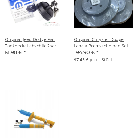
Original Jeep Dodge Fiat
Original Chrysler Dodge
Tankdeckel abschließbar
Lancia Bremsscheiben Set
mit 2 Schlüsseln
vorne innenbelüftet
51,90 €
*
194,90 €
*
K05278655AB
K05154118AD
97,45 € pro 1 Stück