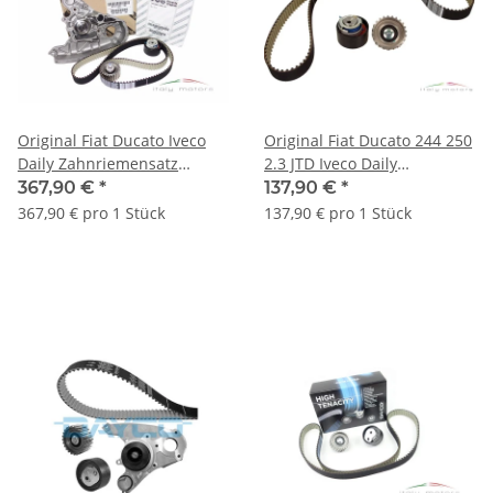
Original Fiat Ducato Iveco
Original Fiat Ducato 244 250
Daily Zahnriemensatz
2.3 JTD Iveco Daily
Zahnriemen Wasserpumpe
Zahnriemensatz 71736716
367,90 €
*
137,90 €
*
71771581
367,90 € pro 1 Stück
137,90 € pro 1 Stück