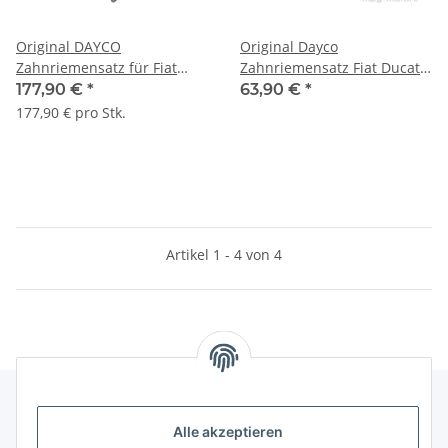
Original DAYCO
Original Dayco
Zahnriemensatz für Fiat
Zahnriemensatz Fiat Ducato
Ducato Iveco 2.3 JTD
Iveco Daily 71736716
177,90 €
*
63,90 €
*
500055844 71771581
KTB339
177,90 € pro Stk.
Artikel 1 - 4 von 4
Alle akzeptieren
Gesetzliche Informationen