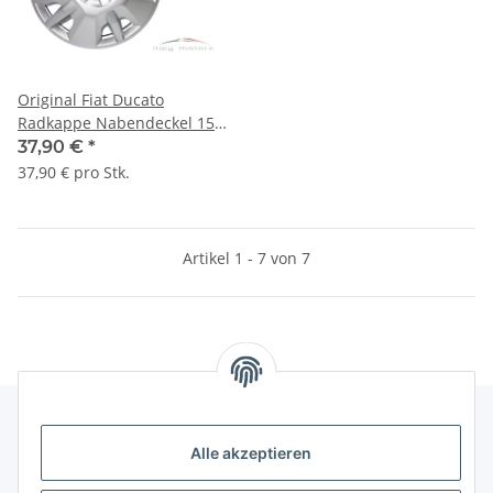
Original Fiat Ducato
Radkappe Nabendeckel 15
Zoll Logo Emblem rot
37,90 €
*
1374086080
37,90 € pro Stk.
Artikel 1 - 7 von 7
Alle akzeptieren
Gesetzliche Informationen