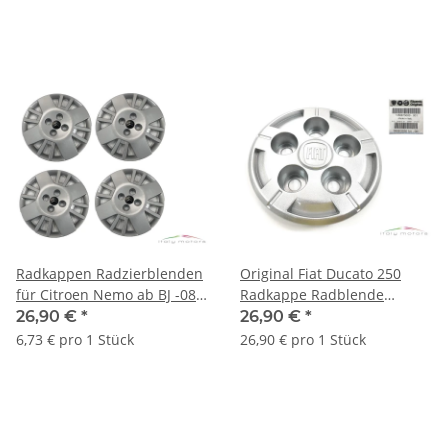
Radkappen Radzierblenden
Original Fiat Ducato 250
für Citroen Nemo ab BJ -08
Radkappe Radblende
14 Zoll Set 5416.Q1
Radzierblende 5x118 15´´
26,90 €
*
26,90 €
*
1358875080
6,73 € pro 1 Stück
26,90 € pro 1 Stück