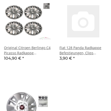
Original Citroen Berlingo C4
Fiat 128 Panda Radkappe
Picasso Radkappe
Befestigungen, Clips
Radblende 15 Zoll Set 4 St.
4378335
104,90 €
*
3,90 €
*
5416K4