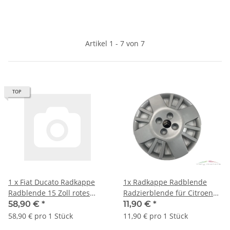
Artikel 1 - 7 von 7
TOP
1 x Fiat Ducato Radkappe
1x Radkappe Radblende
Radblende 15 Zoll rotes
Radzierblende für Citroen
Logo 1352624080
Nemo ab BJ -08 14 Zoll
58,90 €
*
11,90 €
*
1358879080
5416.Q1
58,90 € pro 1 Stück
11,90 € pro 1 Stück