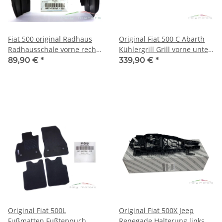
Fiat 500 original Radhaus
Original Fiat 500 C Abarth
Radhausschale vorne rechts
Kühlergrill Grill vorne unten
51786785
735495927 735481782
89,90 €
*
339,90 €
*
Original Fiat 500L
Original Fiat 500X Jeep
Fußmatten Fußteppuch
Renegade Halterung links