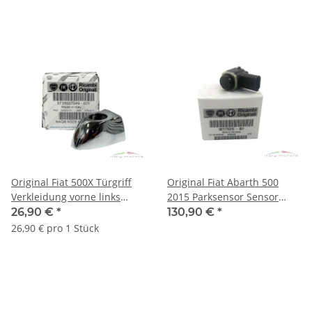
Original Fiat 500X Türgriff
Original Fiat Abarth 500
Verkleidung vorne links
2015 Parksensor Sensor
rechts ab BJ 2015 735607049
Einparkhilfe hinten
26,90 €
*
130,90 €
*
71775015
26,90 € pro 1 Stück