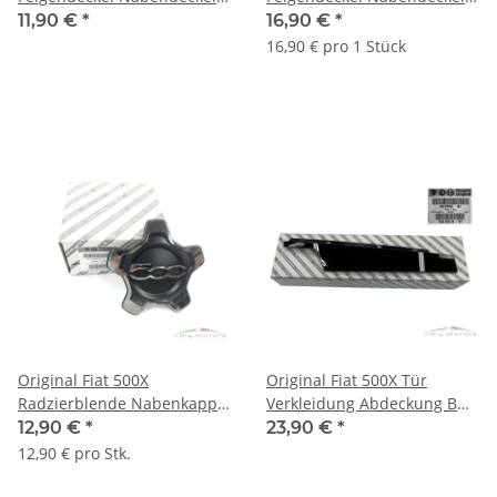
Nabenkappe 16 Zoll
chrom schwarz 735576964
11,90 €
*
16,90 €
*
735626311
735562241
16,90 € pro 1 Stück
Original Fiat 500X
Original Fiat 500X Tür
Radzierblende Nabenkappe
Verkleidung Abdeckung B
Nabendeckel Verchromt
Säule Blende links 51939968
12,90 €
*
23,90 €
*
735626312
12,90 € pro Stk.