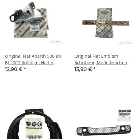
Original Fiat Abarth 500 ab
Original Fiat Emblem
BJ 2007 Kotflügel Halter
Schriftzug Modellzeichen
Blech hinten links 51791994
Chrome Heckklappe
12,90 €
*
13,90 €
*
50902174