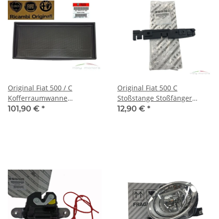
Original Fiat 500 / C
Original Fiat 500 C
Kofferraumwanne
Stoßstange Stoßfänger
Kofferraumschale
Halter Schiene vorne rechts
101,90 €
*
12,90 €
*
Innenraumschutz 50901727
52054126 51786776