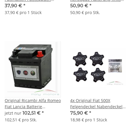
Automatten Textil 500L Logo
52065132 51936685
37,90 €
*
50,90 €
*
71807284
K68414614AA
37,90 € pro 1 Stück
50,90 € pro Stk.
Original Ricambi Alfa Romeo
4x Original Fiat 500X
Fiat Lancia Batterie
Felgendeckel Nabendeckel
71751131 51080719 12V
Nabenkappe 16 Zoll
jetzt nur
102,51 €
*
75,90 €
*
44AH 250A
735626311
102,51 € pro Stk.
18,98 € pro 1 Stück