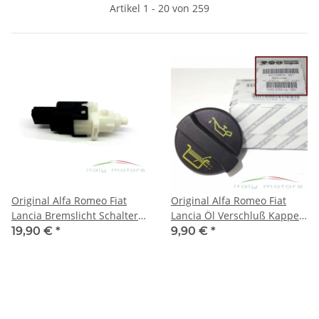
Artikel 1 - 20 von 259
Original Alfa Romeo Fiat
Original Alfa Romeo Fiat
Lancia Bremslicht Schalter
Lancia Öl Verschluß Kappe
Sensor 60669020 46840510
Öldeckel Deckel 71740676
19,90 €
*
9,90 €
*
NEU