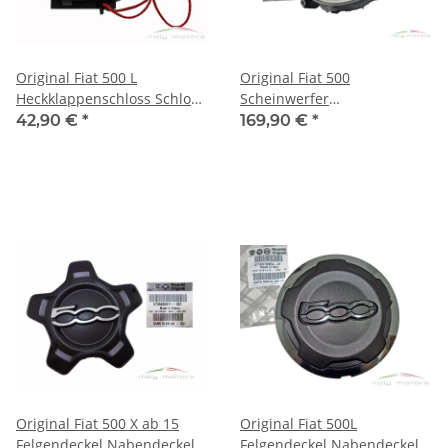
Original Fiat 500 L
Original Fiat 500
Heckklappenschloss Schloss
Scheinwerfer
Verriegelung Heckklappe
Frontscheinwerfer Halogen
42,90 €
*
169,90 €
*
51876009
vorne links 51787492
Original Fiat 500 X ab 15
Original Fiat 500L
Felgendeckel Nabendeckel
Felgendeckel Nabendeckel