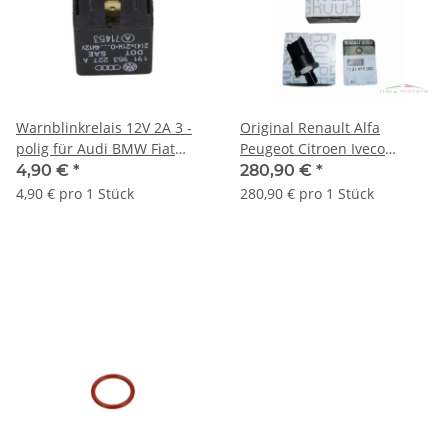
Warnblinkrelais 12V 2A 3 -
Original Renault Alfa
polig für Audi BMW Fiat
Peugeot Citroen Iveco
Ford Lancia
Kraftstoffdrucksensor
4,90 €
*
280,90 €
*
7701478058
4,90 € pro 1 Stück
280,90 € pro 1 Stück