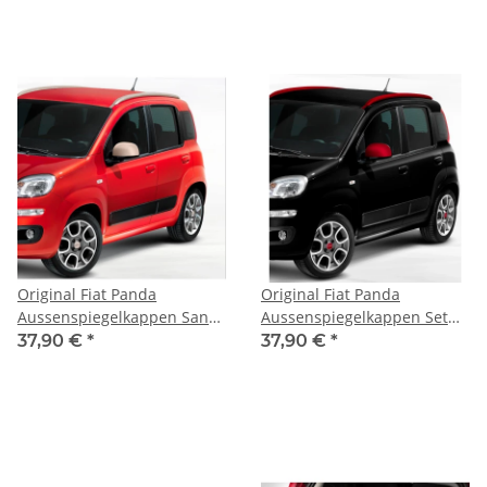
Original Fiat Panda
Original Fiat Panda
Aussenspiegelkappen Sand
Aussenspiegelkappen Set
Matt 735551001
Mattrot 735551002
37,90 €
*
37,90 €
*