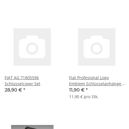
FIAT AG 71805596
Fiat Profesional Logo
Schlüsselcover Set
Emblem Schlüsselanhänger
Autoschlüsselanhänger
28,90 €
*
11,90 €
*
metall
11,90 € pro Stk.