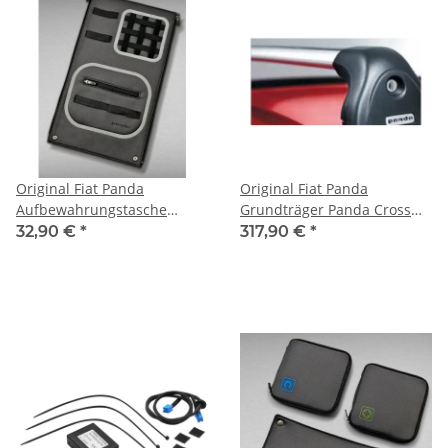
Original Fiat Panda
Original Fiat Panda
Aufbewahrungstasche
Grundträger Panda Cross
51930791
51994693
32,90 €
*
317,90 €
*