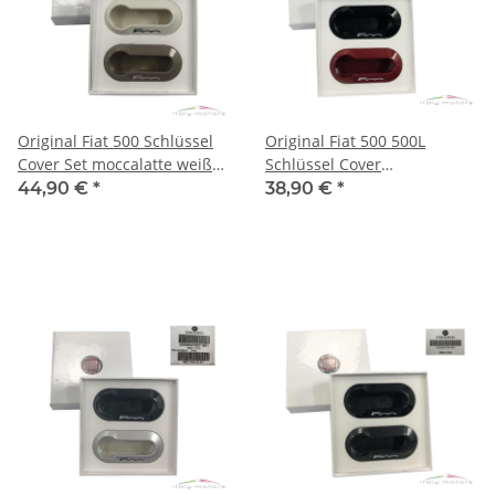
Original Fiat 500 Schlüssel
Original Fiat 500 500L
Cover Set moccalatte weiß
Schlüssel Cover
pastell Set 50926869
Schlüsselcover Set schwarz
44,90 €
*
38,90 €
*
rot 50927024