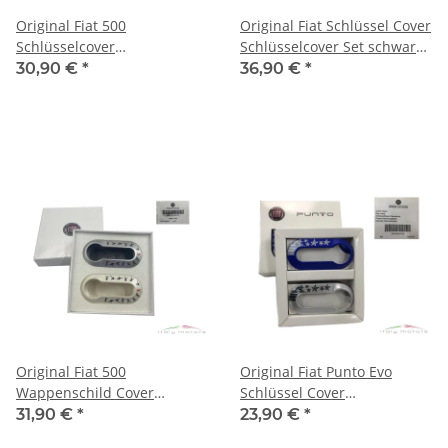
Original Fiat 500
Original Fiat Schlüssel Cover
Schlüsselcover
Schlüsselcover Set schwarz
Schlüsselcover Set silber
metallic 50927028
30,90 €
*
36,90 €
*
schwarz 50927027
Original Fiat 500
Original Fiat Punto Evo
Wappenschild Cover
Schlüssel Cover
Schlüsselcover Set
Schlüsselcover silber blau
31,90 €
*
23,90 €
*
Humanoide 71805600
Set 50902793