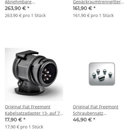
Abnehmbare
Gepäckraumtrenngitter
Anhägerkupplung
K82211998
263,90 €
*
161,90 €
*
K82212822
263,90 € pro 1 Stück
161,90 € pro 1 Stück
Original Fiat Freemont
Original Fiat Freemont
Kabelsatzadapter 13- auf 7-
Schraubensatz
Polig K82208884
Diebstahlsicherungsschraube
17,90 €
*
46,90 €
*
K82210508
17,90 € pro 1 Stück