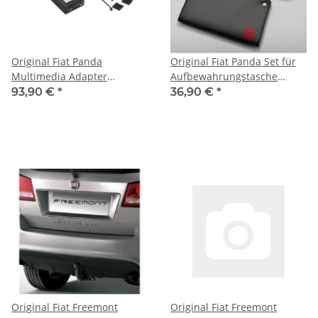
Original Fiat Panda
Original Fiat Panda Set für
Multimedia Adapter
Aufbewahrungstasche
50926305
51930792
93,90 €
*
36,90 €
*
Original Fiat Freemont
Original Fiat Freemont