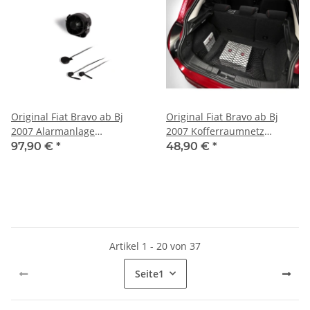
Original Fiat Bravo ab Bj
Original Fiat Bravo ab Bj
2007 Alarmanlage
2007 Kofferraumnetz
Alarmsystem
Gepäcknetz
97,90 €
*
48,90 €
*
Innenraumabsicherung
Kofferraumboden Set
50901611
50901617
Artikel 1 - 20 von 37
Seite
1