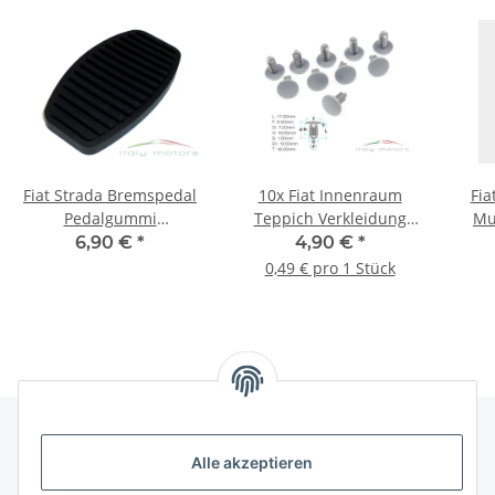
Fiat Strada Bremspedal
10x Fiat Innenraum
Fia
Pedalgummi
Teppich Verkleidung
Mu
Pedalabdeckung Bremse
Clips Befestigung
6,90 €
*
4,90 €
*
Pedal 7568442
712113631 735261689
0,49 € pro 1 Stück
Gele
Alle akzeptieren
Gesetzliche Informationen