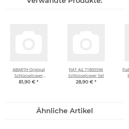
Verwandte Produkte:
ABARTH Original
FIAT AG 71805596
Fia
Schlüsselcover
Schlüsselcover Set
Schlüsselanhänger Set
81,90 €
*
28,90 €
*
Schwarz weiÃŸ rot
Klap
5741883Â
Ähnliche Artikel