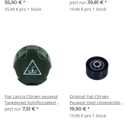
Opel Lancia Toyota KTC1066
1317651080 71738908
55,90 €
*
jetzt nur
39,81 €
*
0816F6
55,90 € pro 1 Stück
19,90 € pro 1 Stück
Fiat Lancia Citroen peugeot
Original Fiat Citroen
Tankdeckel Kühlflüssigkeit
Peugeot Opel Umlenkrolle
9638001280 1306.C9
Führungsrolle Zahnriemen
jetzt nur
7,51 €
*
19,90 €
*
083051
19,90 € pro 1 Stück