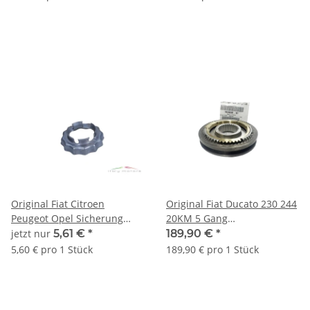
Original Fiat Citroen
Original Fiat Ducato 230 244
Peugeot Opel Sicherung
20KM 5 Gang
Ring Achsmutter
Synchronkörper
jetzt nur
5,61 €
*
189,90 €
*
9808870380
Synchronring 9464466388
5,60 € pro 1 Stück
189,90 € pro 1 Stück