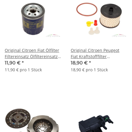
Original Citroen Fiat Ölfilter
Original Citroen Peugeot
Filtereinsatz Ölfiltereinsatz
Fiat Kraftstofffilter
1109.AP 7910031245
Benzinfilter Filtereinsatz
11,90 €
*
18,90 €
*
1906C0
11,90 € pro 1 Stück
18,90 € pro 1 Stück