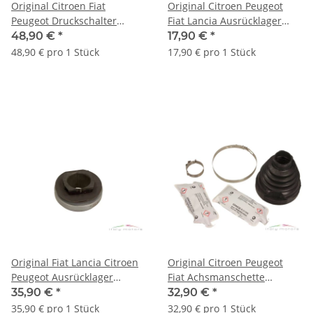
Original Citroen Fiat
Original Citroen Peugeot
Peugeot Druckschalter
Fiat Lancia Ausrücklager
Druckknopf Klimaanlage
Kupplung 1611266780
48,90 €
*
17,90 €
*
9678362280
48,90 € pro 1 Stück
17,90 € pro 1 Stück
Original Fiat Lancia Citroen
Original Citroen Peugeot
Peugeot Ausrücklager
Fiat Achsmanschette
Kupplung 1611271480
Getriebeseitig 1610816380
35,90 €
*
32,90 €
*
3287C1
35,90 € pro 1 Stück
32,90 € pro 1 Stück