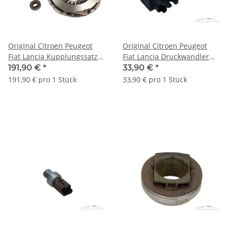
Original Citroen Peugeot
Original Citroen Peugeot
Fiat Lancia Kupplungssatz
Fiat Lancia Druckwandler
Kupplung Satz Kit
elektrisch pneumatisch
191,90 €
*
33,90 €
*
1611271780
1618.HJ
191,90 € pro 1 Stück
33,90 € pro 1 Stück