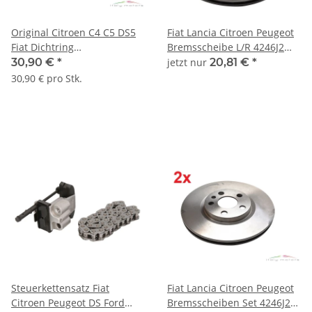
Original Citroen C4 C5 DS5
Fiat Lancia Citroen Peugeot
Fiat Dichtring
Bremsscheibe L/R 4246J2
Wellendichtring Kurbelwelle
1317651080
30,90 €
*
jetzt nur
20,81 €
*
0127.45
30,90 € pro Stk.
Steuerkettensatz Fiat
Fiat Lancia Citroen Peugeot
Citroen Peugeot DS Ford
Bremsscheiben Set 4246J2