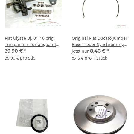
Fiat Ulysse Bj. 01-10 orig.
Original Fiat Ducato Jumper
Türspanner Türfangband
Boxer Feder Synchronring
vorne 1440205580 -
9684473780 9645385880
39,90 €
*
jetzt nur
8,46 €
*
1484407080
39,90 € pro Stk.
8,46 € pro 1 Stück