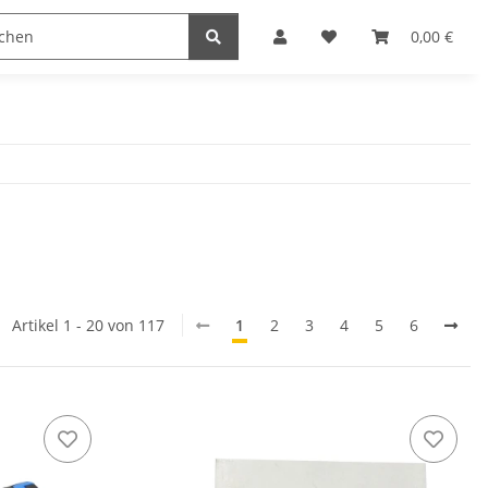
0,00 €
Artikel 1 - 20 von 117
1
2
3
4
5
6