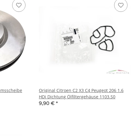
remsscheibe
Original Citroen C2 X3 C4 Peugeot 206 1.6
HDi Dichtung Ölfiltergehäuse 1103.S0
9,90 €
*