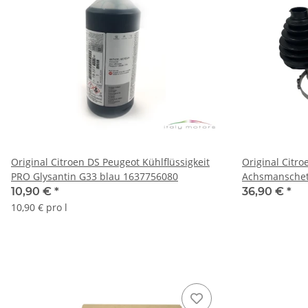
Original Citroen DS Peugeot Kühlflüssigkeit
Original Citro
PRO Glysantin G33 blau 1637756080
Achsmanschet
3293.C7
10,90 €
*
36,90 €
*
10,90 € pro l