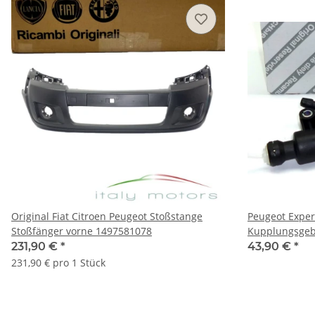
Original Fiat Citroen Peugeot Stoßstange
Peugeot Expert
Stoßfänger vorne 1497581078
Kupplungsgeb
1487399080
231,90 €
*
43,90 €
*
231,90 € pro 1 Stück