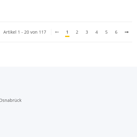
Artikel 1 - 20 von 117
1
2
3
4
5
6
 Osnabrück