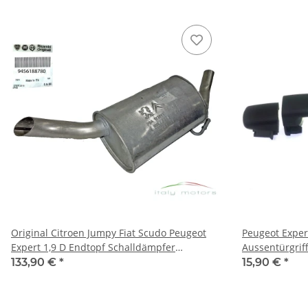
Original Citroen Jumpy Fiat Scudo Peugeot
Peugeot Exper
Expert 1,9 D Endtopf Schalldämpfer
Aussentürgrif
9456188780
9681634988
133,90 €
*
15,90 €
*