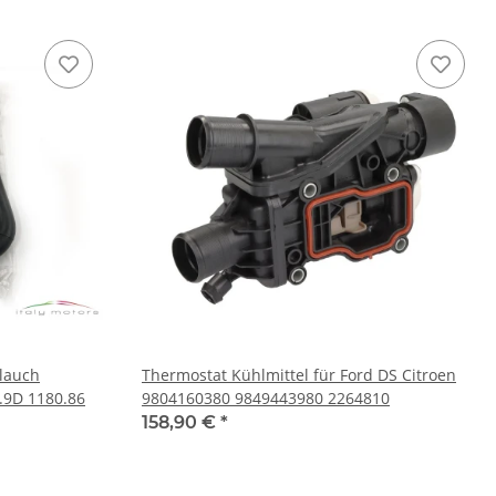
hlauch
Thermostat Kühlmittel für Ford DS Citroen
1.9D 1180.86
9804160380 9849443980 2264810
158,90 €
*