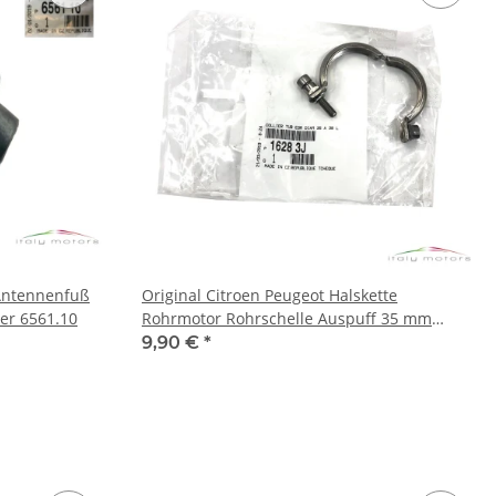
 Antennenfuß
Original Citroen Peugeot Halskette
er 6561.10
Rohrmotor Rohrschelle Auspuff 35 mm
16283J
9,90 €
*