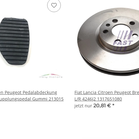
oen Peugeot Pedalabdeckung
Fiat Lancia Citroen Peugeot B
upplungspedal Gummi 213015
L/R 4246J2 1317651080
jetzt nur
20,81 €
*