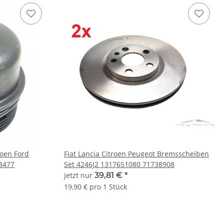
roen Ford
Fiat Lancia Citroen Peugeot Bremsscheiben
3477
Set 4246J2 1317651080 71738908
jetzt nur
39,81 €
*
19,90 € pro 1 Stück