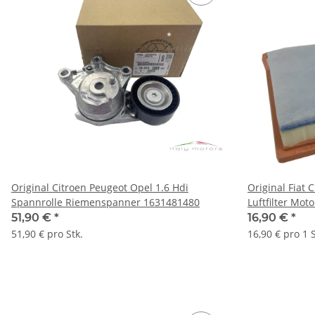
Original Citroen Peugeot Opel 1.6 Hdi
Original Fiat 
Spannrolle Riemenspanner 1631481480
Luftfilter Moto
9685468780
51,90 €
*
16,90 €
*
51,90 € pro Stk.
16,90 € pro 1 