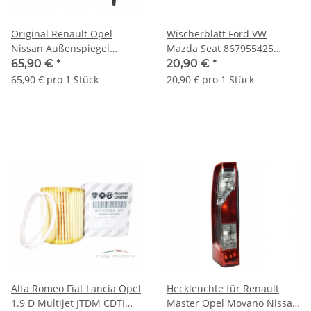
Original Renault Opel
Wischerblatt Ford VW
Nissan Außenspiegel
Mazda Seat 867955425
Spiegel links 6006004777
1255945 G30767330
65,90 €
*
20,90 €
*
4500395
0008244726 MB542222
65,90 € pro 1 Stück
20,90 € pro 1 Stück
Alfa Romeo Fiat Lancia Opel
Heckleuchte für Renault
1.9 D Multijet JTDM CDTI
Master Opel Movano Nissan