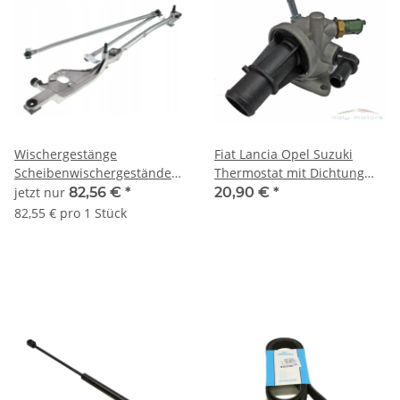
Wischergestänge
Fiat Lancia Opel Suzuki
Scheibenwischergestände
Thermostat mit Dichtung
Ford Focus vorne 1704580
Sensor 55180041 1338841
jetzt nur
82,56 €
*
20,90 €
*
1492006 1704580
93177343
82,55 € pro 1 Stück