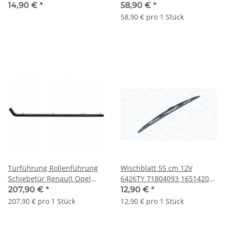
Ölfilter Filter Öl 71737926
links 4419378 265550023R
14,90 €
*
58,90 €
*
58,90 € pro 1 Stück
Türführung Rollenführung
Wischblatt 55 cm 12V
Schiebetür Renault Opel
6426TY 71804093 1651420
Nissan rechts 777600002R
76620SV4A01
207,90 €
*
12,90 €
*
G22667330G9G 7711172853
207,90 € pro 1 Stück
12,90 € pro 1 Stück