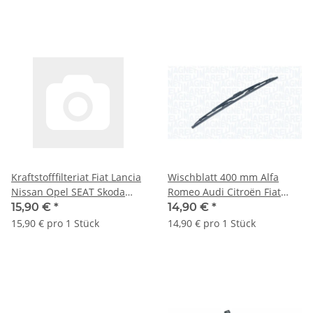
Kraftstofffilteriat Fiat Lancia
Wischblatt 400 mm Alfa
Nissan Opel SEAT Skoda
Romeo Audi Citroën Fiat
Toyota VW 71771069 881068
Ford VW 96585785 642698
15,90 €
*
14,90 €
*
1714344
15,90 € pro 1 Stück
14,90 € pro 1 Stück