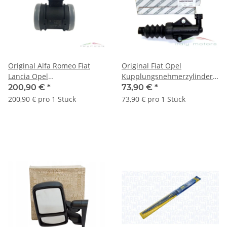
Original Alfa Romeo Fiat
Original Fiat Opel
Lancia Opel
Kupplungsnehmerzylinder
Luftmassenmesser Sensor
Nehmerzylinder 55183442
200,90 €
*
73,90 €
*
55350048 11140004
55261310
200,90 € pro 1 Stück
73,90 € pro 1 Stück