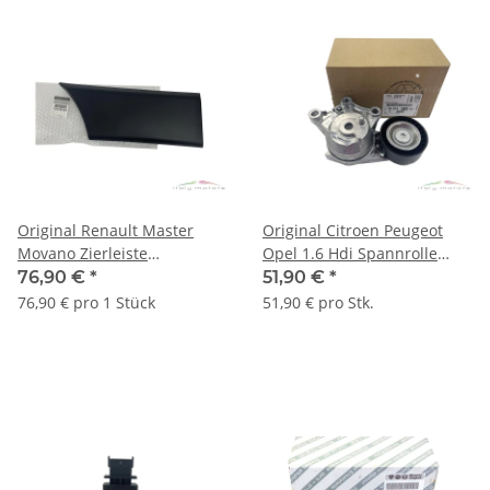
Original Renault Master
Original Citroen Peugeot
Movano Zierleiste
Opel 1.6 Hdi Spannrolle
Verkleidung hinten rechts
Riemenspanner 1631481480
76,90 €
*
51,90 €
*
768F30006R
76,90 € pro 1 Stück
51,90 € pro Stk.