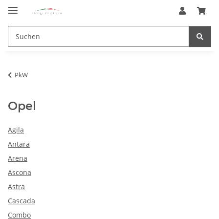
PkW
Opel
Agila
Antara
Arena
Ascona
Astra
Cascada
Combo