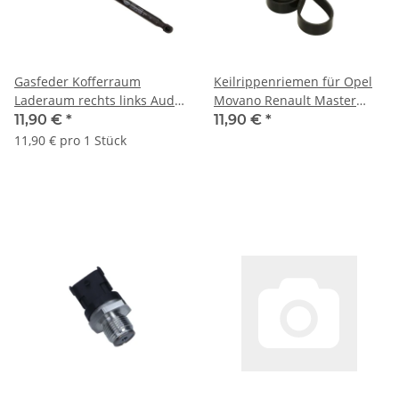
Gasfeder Kofferraum
Keilrippenriemen für Opel
Laderaum rechts links Audi
Movano Renault Master
V8 Opel Corsa 441827551
Trafic 8200466868 93161358
11,90 €
*
11,90 €
*
9114311
6PK1835
11,90 € pro 1 Stück