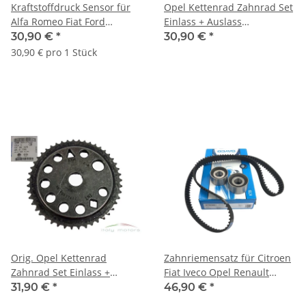
Kraftstoffdruck Sensor für
Opel Kettenrad Zahnrad Set
Alfa Romeo Fiat Ford
Einlass + Auslass
55230827 1723814 15732-
Nockenwelle 5636324
30,90 €
*
30,90 €
*
68L00
5636320 90537632
30,90 € pro 1 Stück
Orig. Opel Kettenrad
Zahnriemensatz für Citroen
Zahnrad Set Einlass +
Fiat Iveco Opel Renault
Auslass Nockenwelle
71736720 7701471770
31,90 €
*
46,90 €
*
5636324 5636320
4401801