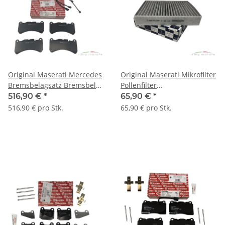
Original Maserati Mercedes
Original Maserati Mikrofilter
Bremsbelagsatz Bremsbelag
Pollenfilter
vorne 980139070
Innenraumluftfilter Filter
516,90 €
*
65,90 €
*
0054203920
66855200
516,90 € pro Stk.
65,90 € pro Stk.