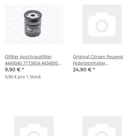
Ölfilter Anschraubfilter
Original Citroen Peugeot
4449040 7773854 4434895
Federbeinhalter
5019918 7701415064 X533
Distanzscheibe Federbock
9,90 €
*
24,90 €
*
1109W7
vorne 5031.84
9,90 € pro 1 Stück