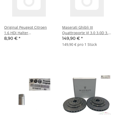
Original Peugeot Citroen
Maserati Ghibli III
1.6 HDi Halter
Quattroporte VI 3.0 3.0D 3.8
Luftfiltergehäuse Gummi Set
ab BJ 13 Bremsscheibe
8,90 €
*
149,90 €
*
2 St. 1422A3
670032734
149,90 € pro 1 Stück