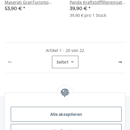
Maserati GranTurismo
Panda Kraftstofffiltereinsatz
rhodiniertem Metall
Kraftstofffilte 77366607
53,90 €
*
39,90 €
*
920001673
52027036
39,90 € pro 1 Stück
Artikel 1 - 20 von 22
Seite
1
Alle akzeptieren
Gesetzliche Informationen