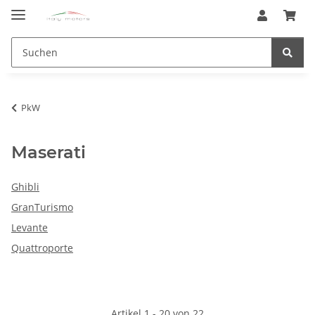
PkW
Maserati
Ghibli
GranTurismo
Levante
Quattroporte
Artikel 1 - 20 von 22