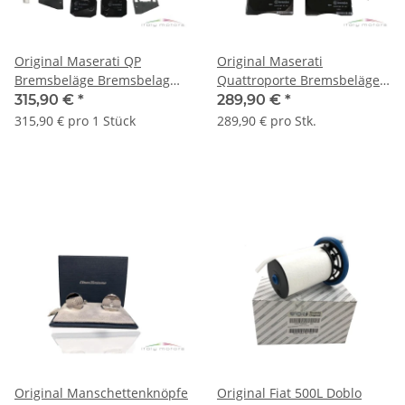
Original Maserati QP
Original Maserati
Bremsbeläge Bremsbelag
Quattroporte Bremsbeläge
Bremse Hinterachse hinten
Bremsklötze Bremse vorne
315,90 €
*
289,90 €
*
980139069
980157007
315,90 € pro 1 Stück
289,90 € pro Stk.
Original Manschettenknöpfe
Original Fiat 500L Doblo