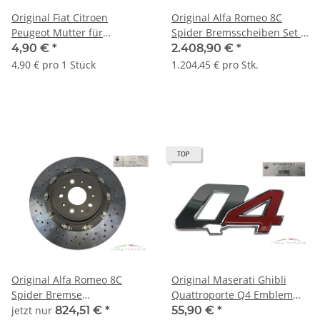
Original Fiat Citroen
Original Alfa Romeo 8C
Peugeot Mutter für
Spider Bremsscheiben Set 2
Reifendrucksensor
Stück Vorderachse vorne
4,90 €
*
2.408,90 €
*
670005747
237822
4,90 € pro 1 Stück
1.204,45 € pro Stk.
TOP
Original Alfa Romeo 8C
Original Maserati Ghibli
Spider Bremse
Quattroporte Q4 Emblem
Bremsscheibe Vorderachse
Schriftzüg Kofferraum
jetzt nur
824,51 €
*
55,90 €
*