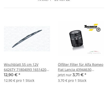
Wischblatt 55 cm 12V
Ölfilter Filter für Alfa Romeo
6426TY 71804093 1651420
Fiat Lancia 43944630
76620SV4A01
452.04.09.01 7701415064
12,90 €
*
jetzt nur
3,71 €
*
G22667330G9G 7711172853
12,90 € pro 1 Stück
3,70 € pro 1 Stück