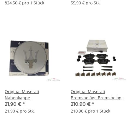
vorne 237822
670008101
824,50 € pro 1 Stück
55,90 € pro Stk.
Original Maserati
Original Maserati
Nabenkappe
Bremsbeläge Bremsbelag
Nabenabdeckung
Bremsklötze Bremse hinten
21,90 €
*
210,90 €
*
Nabendeckel silber 1 Stück
980156042
21,90 € pro Stk.
210,90 € pro 1 Stück
387201362