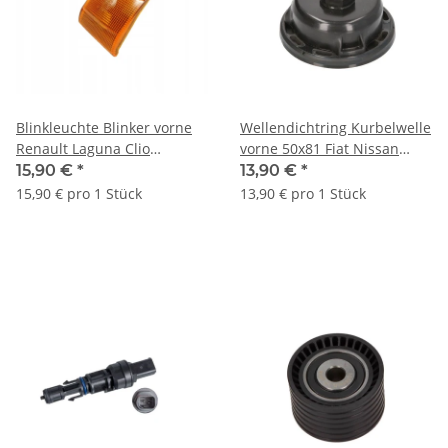
Blinkleuchte Blinker vorne
Wellendichtring Kurbelwelle
Renault Laguna Clio
vorne 50x81 Fiat Nissan
8200003475 8200379188
Opel Renault Mercedes
15,90 €
*
13,90 €
*
260320
15,90 € pro 1 Stück
13,90 € pro 1 Stück