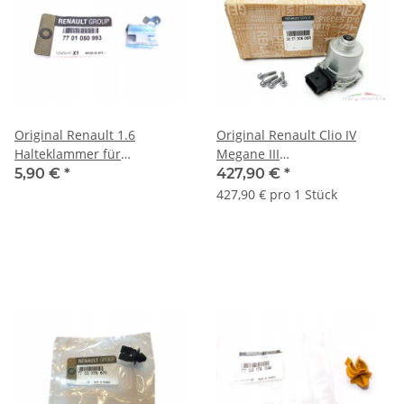
Original Renault 1.6
Original Renault Clio IV
Halteklammer für
Megane III
Motorraumverkleidung
Kupplungsbetätigungssystem
5,90 €
*
427,90 €
*
oben 7701050993
305730606R
427,90 € pro 1 Stück