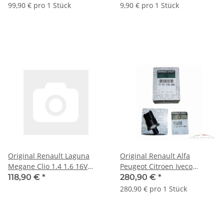
6001546127
99,90 € pro 1 Stück
9,90 € pro 1 Stück
Original Renault Laguna
Original Renault Alfa
Megane Clio 1.4 1.6 16V
Peugeot Citroen Iveco
Schwungrad 7700100457
Kraftstoffdrucksensor
118,90 €
*
280,90 €
*
123000750R
7701478058
280,90 € pro 1 Stück