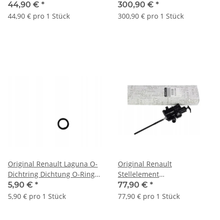
hinten weiß 550200002R
Abgaskühler 8200968414
44,90 €
*
300,90 €
*
44,90 € pro 1 Stück
300,90 € pro 1 Stück
Original Renault Laguna O-
Original Renault
Dichtring Dichtung O-Ring
Stellelement
für Servopumpe
Zentralverriegelung
5,90 €
*
77,90 €
*
7703065106
8200323532 8200312600
5,90 € pro 1 Stück
77,90 € pro 1 Stück