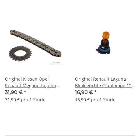
Original Nissan Opel
Original Renault Laguna
Renault Megane Laguna
Blinkleuchte Glühlampe 12V
Kette Ölpumpenantrieb
HP16W 1 Stück 262610001R
31,90 €
*
16,90 €
*
7701476527
31,90 € pro 1 Stück
16,90 € pro 1 Stück