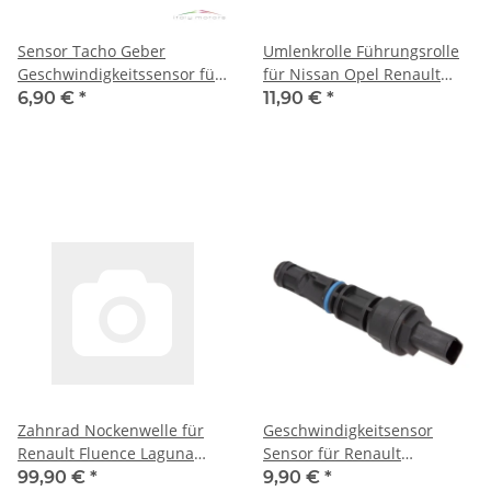
Sensor Tacho Geber
Umlenkrolle Führungsrolle
Geschwindigkeitssensor für
für Nissan Opel Renault
Renault 7703297857
13070-00QAA 7700107150
6,90 €
*
11,90 €
*
7700418919
Zahnrad Nockenwelle für
Geschwindigkeitsensor
Renault Fluence Laguna
Sensor für Renault
Megane II III 7701478505
7700840042 7700414694
99,90 €
*
9,90 €
*