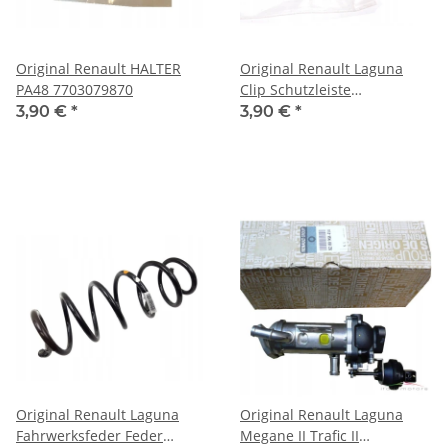
Original Renault HALTER
Original Renault Laguna
PA48 7703079870
Clip Schutzleiste
7703179088 7703179096
3,90 €
*
3,90 €
*
2421000Q0G
Original Renault Laguna
Original Renault Laguna
Fahrwerksfeder Feder
Megane II Trafic II