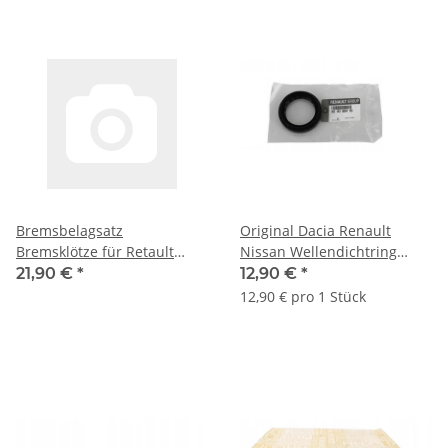
Bremsbelagsatz
Original Dacia Renault
Bremsklötze für Retault
Nissan Wellendichtring
LAguna ab BJ 2001
Differential 8200884113
21,90 €
*
12,90 €
*
3834200QAG
12,90 € pro 1 Stück