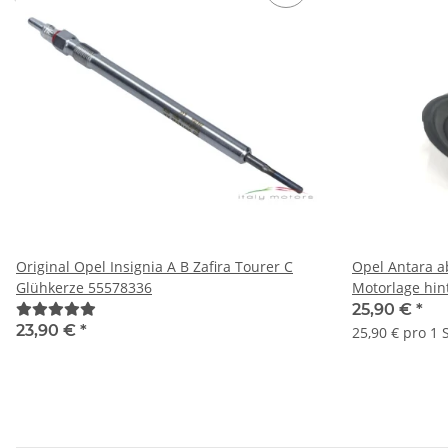
Original Opel Insignia A B Zafira Tourer C
Opel Antara a
Glühkerze 55578336
Motorlage hi
25,90 €
*
23,90 €
*
25,90 € pro 1 