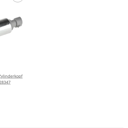
Zylinderkopf
28347