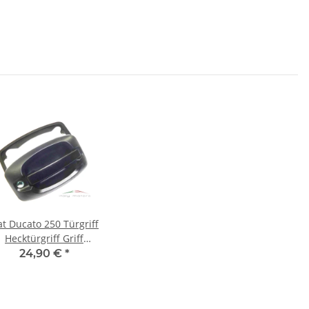
at Ducato 250 Türgriff
Hecktürgriff Griff
außen hinten ohne
24,90 €
*
Zylinder 735469968