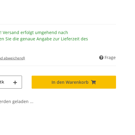
r! Versand erfolgt umgehend nach
en Sie die genaue Angabe zur Lieferzeit des
Frage
nd abweichend)
tk
In den Warenkorb
den geladen ...