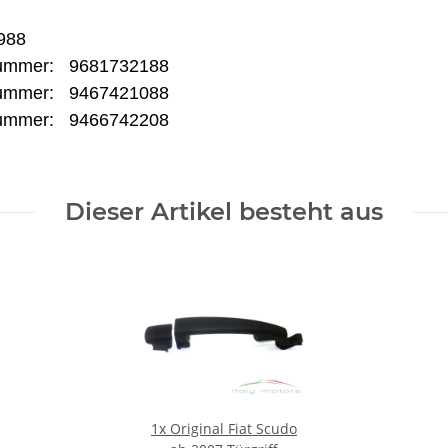
988
ummer:
9681732188
ummer:
9467421088
ummer:
9466742208
Dieser Artikel besteht aus
1x
Original Fiat Scudo