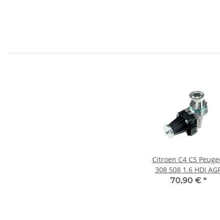
Citroen C4 C5 Peuge
308 508 1.6 HDI AG
Ventil
70,90 €
*
Abgasrückführungsve
1618.LN