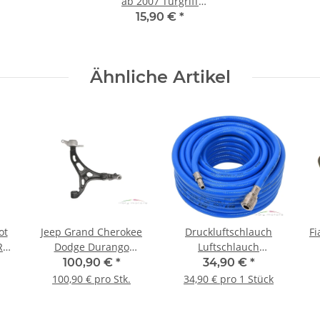
ab 2007 Türgriff
Aussentrgriff außen
15,90 €
*
vorne rechts
9681634988
Ähnliche Artikel
ot
Jeep Grand Cherokee
Druckluftschlauch
Fi
R
Dodge Durango
Luftschlauch
Querlenker Lenker
Druckschlauch
100,90 €
*
34,90 €
*
ntil
vorne rechts
Kupplung 20 M PVC
100,90 € pro Stk.
34,90 € pro 1 Stück
K05168158AB