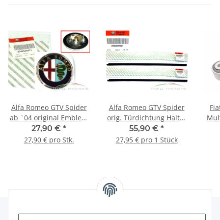
Alfa Romeo GTV Spider
Alfa Romeo GTV Spider
Fia
ab `04 original Emblem
orig. Türdichtung Halter
Mult
Kühlergrill Scudetto
Halterung Schiene
Ha
27,90 €
*
55,90 €
*
vorne 46558973
60589854 - 2er
27,90 € pro Stk.
27,95 € pro 1 Stück