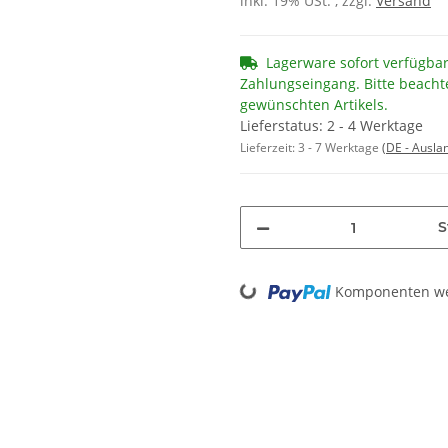
inkl. 19% USt. , zzgl.
Versand
Lagerware sofort verfügba
Zahlungseingang. Bitte beacht
gewünschten Artikels.
Lieferstatus: 2 - 4 Werktage
Lieferzeit:
3 - 7 Werktage
(DE - Ausla
S
Komponenten wer
Loading...