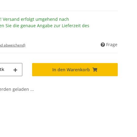
r! Versand erfolgt umgehend nach
en Sie die genaue Angabe zur Lieferzeit des
Frage
nd abweichend)
tk
In den Warenkorb
den geladen ...