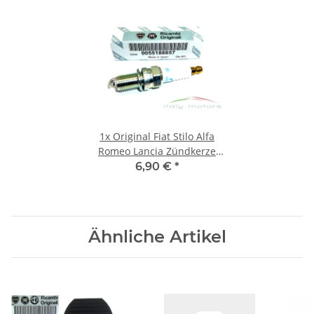
1x
Original Fiat Stilo Alfa
Romeo Lancia Zündkerze
NGK DCPR7E-N-10 55188857
6,90 €
*
Ähnliche Artikel