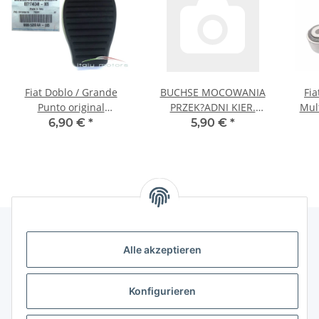
Fiat Doblo / Grande
BUCHSE MOCOWANIA
Fia
Punto original
PRZEK?ADNI KIER.
Mult
Kupplungspedal
TOYOTA AVENSIS VERSO
Ha
6,90 €
*
5,90 €
*
Pedalgummi Kupplung
01-05 44250-44140
71746348
Alle akzeptieren
Gesetzliche Informationen
Konfigurieren
Hinweise