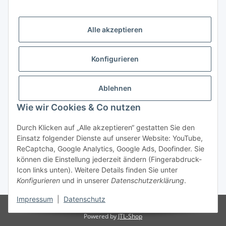
Alle akzeptieren
Gesetzliche Informationen
Konfigurieren
Hinweise
Ablehnen
Informationen
Wie wir Cookies & Co nutzen
Durch Klicken auf „Alle akzeptieren“ gestatten Sie den
Einsatz folgender Dienste auf unserer Website: YouTube,
ReCaptcha, Google Analytics, Google Ads, Doofinder. Sie
können die Einstellung jederzeit ändern (Fingerabdruck-
Widerrufsbutton
Icon links unten). Weitere Details finden Sie unter
Konfigurieren
und in unserer
Datenschutzerklärung
.
* Alle Preise inkl. gesetzlicher USt., zzgl.
Versand
Impressum
|
Datenschutz
© Italy Motors Automotive GmbH
Besucherzähler: 11049557
Powered by
JTL-Shop