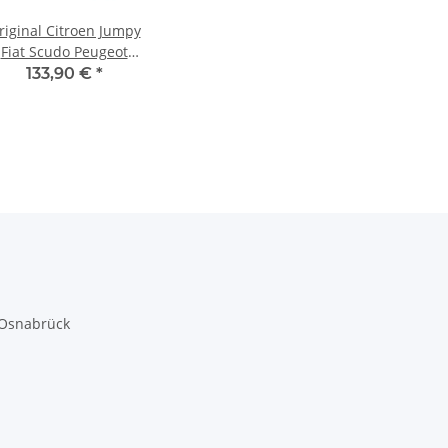
riginal Citroen Jumpy
Fiat Scudo Peugeot
Expert 1,9 D Endtopf
133,90 €
*
Schalldämpfer
9456188780
 Osnabrück