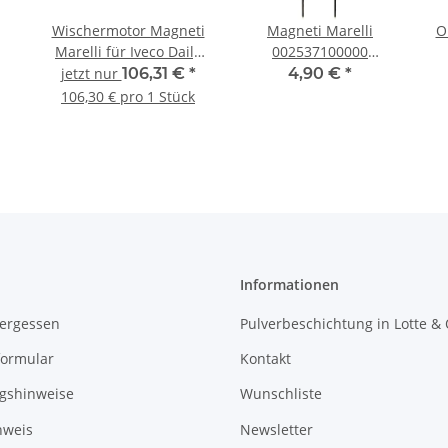
Wischermotor Magneti
Magneti Marelli
O
Marelli für Iveco Daily
002537100000
er
3.0 JTD 12V vorne
Glühlampe H7 12V 55W
jetzt nur
106,31 €
*
4,90 €
*
5
42536088 9900333
Long Light (1 Stück)
106,30 € pro 1 Stück
Informationen
vergessen
Pulverbeschichtung in Lotte &
formular
Kontakt
gshinweise
Wunschliste
nweis
Newsletter