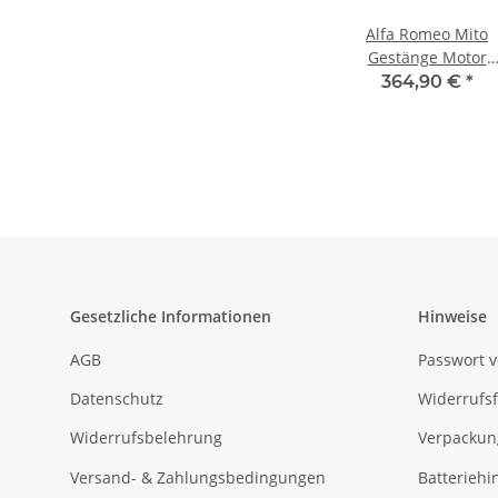
Alfa Romeo Mito
Gestänge Motor
Fensterheber Fenst
364,90 €
*
vorne links 5198341
Gesetzliche Informationen
Hinweise
AGB
Passwort 
Datenschutz
Widerrufs
Widerrufsbelehrung
Verpackun
Versand- & Zahlungsbedingungen
Batteriehi