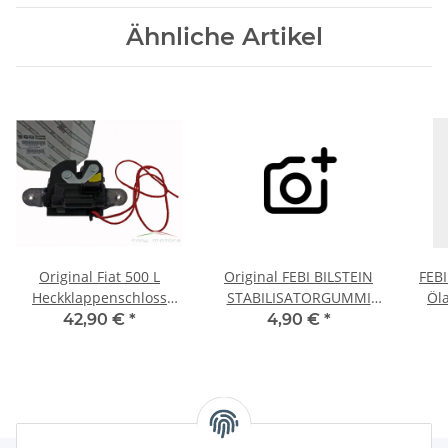
Ähnliche Artikel
Original Fiat 500 L
Original FEBI BILSTEIN
FEBI
Heckklappenschloss
STABILISATORGUMMI
Öl
Schloss Verriegelung
MERCEDES SPRINTER
3
42,90 €
*
4,90 €
*
Heckklappe 51876009
95> 901-905 HINTEN 316
CDI KFZ Ersatzteil 39511