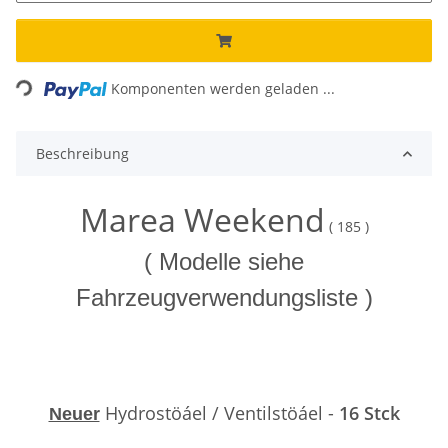
Loading...
Komponenten werden geladen ...
Beschreibung
Mare
a Weekend
( 185 )
( Modelle siehe
Fahrzeugverwendungsliste )
Hydrostöáel / Ventilstöáel -
16 Stck
Neuer