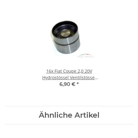
16x
Fiat Coupe 2,0 20V
Hydrostössel Ventilstössel
46465330 - 7796198 -
6,90 €
*
46413078
Ähnliche Artikel