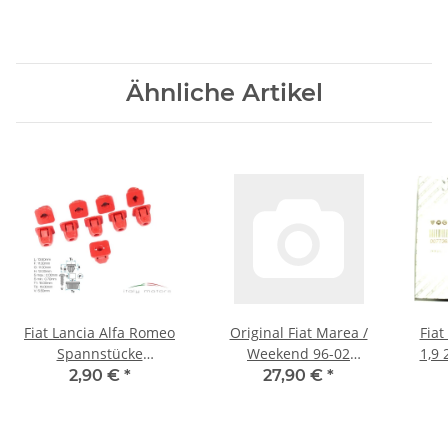
Ähnliche Artikel
Fiat Lancia Alfa Romeo
Original Fiat Marea /
Fiat
Spannstücke
Weekend 96-02
1,9 
Spreizdübel Rot
Türfangband vorne -
Kraf
2,90 €
*
27,90 €
*
46837757
46782841