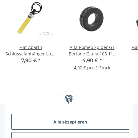
Fiat Abarth
Alfa Romeo Spider GT
Fia
Schlüsselanhänger Logo
Bertone Giulia 105 115
Band Leder gelb
Durchführung
Kupp
7,90 €
*
4,90 €
*
abnehmbarer
Bremsleitung
4,90 € pro 1 Stück
Schlüsselring
Alle akzeptieren
Gesetzliche Informationen