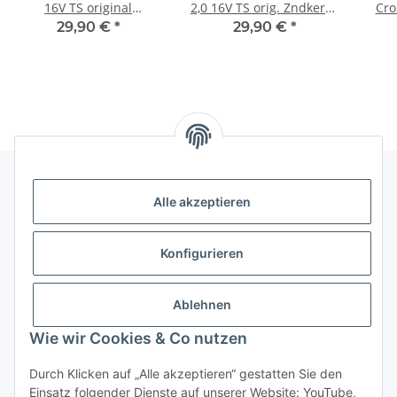
16V TS original
2,0 16V TS orig. Zndkerze
Cro
Zündkerze Platin NGK
Platin NGK BKR6EKPA
Gl
29,90 €
*
29,90 €
*
BKR6EKPA 46521529
46521529
Alle akzeptieren
Gesetzliche Informationen
Konfigurieren
Hinweise
Ablehnen
Informationen
Wie wir Cookies & Co nutzen
Durch Klicken auf „Alle akzeptieren“ gestatten Sie den
Einsatz folgender Dienste auf unserer Website: YouTube,