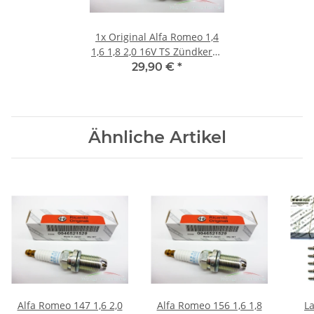
1x
Original Alfa Romeo 1,4
1,6 1,8 2,0 16V TS Zündkerze
NGK 46521529
29,90 €
*
Ähnliche Artikel
Alfa Romeo 147 1,6 2,0
Alfa Romeo 156 1,6 1,8
La