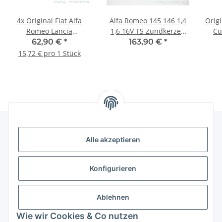
4x Original Fiat Alfa
Alfa Romeo 145 146 1,4
Origi
Romeo Lancia
1,6 16V TS Zündkerzen
Cu
Zündkerzen NGK
46521530 PMR7A
62,90 €
*
163,90 €
*
55188857
BKR6EKPA 46521529
15,72 € pro 1 Stück
Alle akzeptieren
Gesetzliche Informationen
Konfigurieren
Hinweise
Ablehnen
Informationen
Wie wir Cookies & Co nutzen