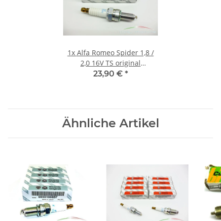
1x
Alfa Romeo Spider 1,8 /
2,0 16V TS original
Zündkerze Platin NGK
23,90 €
*
PMR7A 46521530
Ähnliche Artikel