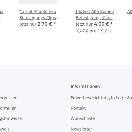
ia
1x Fiat Alfa Romeo
10x Fiat Alfa Romeo
Al
Befestigungs Clips
Befestigungs Clips
Kunstoff Niet Nieten
Kunstoff Niet Nieten
jetzt nur
2,76 €
*
jetzt nur
4,66 €
*
725
Schwarz 51751429
Schwarz 51751429
0,47 € pro 1 Stück
Informationen
vergessen
Pulverbeschichtung in Lotte &
formular
Kontakt
gshinweise
Wunschliste
nweis
Newsletter