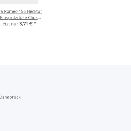
fa Romeo 156 Hecktür
Einspritzdüse Clips
schwarz 60669333
jetzt nur
3,71 €
*
 Osnabrück