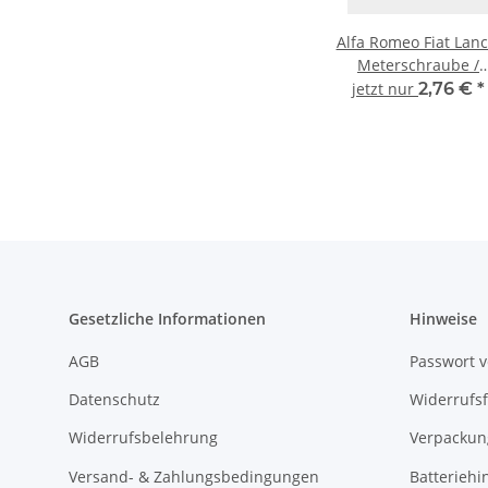
Alfa Romeo Fiat Lanc
Meterschraube /
Speziell Befestigungen,
jetzt nur
2,76 €
*
Clips schwarz 46533
Gesetzliche Informationen
Hinweise
AGB
Passwort 
Datenschutz
Widerrufs
Widerrufsbelehrung
Verpackun
Versand- & Zahlungsbedingungen
Batteriehi