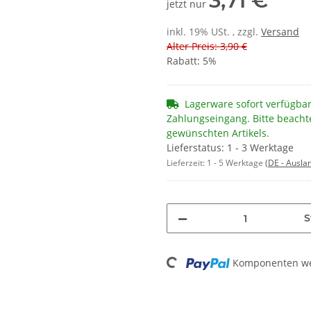
3,71 €
jetzt nur
inkl. 19% USt. , zzgl.
Versand
Alter Preis: 3,90 €
Rabatt:
5%
Lagerware sofort verfügba
Zahlungseingang. Bitte beacht
gewünschten Artikels.
Lieferstatus: 1 - 3 Werktage
Lieferzeit:
1 - 5 Werktage
(DE - Ausla
S
Loading...
Komponenten wer