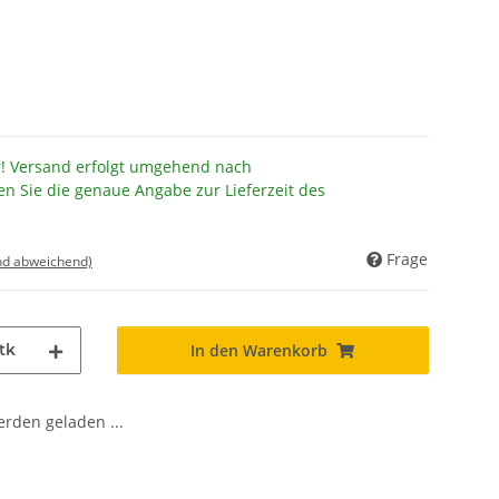
r! Versand erfolgt umgehend nach
en Sie die genaue Angabe zur Lieferzeit des
Frage
nd abweichend)
tk
In den Warenkorb
den geladen ...