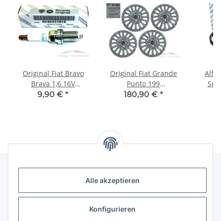
Original Fiat Bravo
Original Fiat Grande
Alfa
Brava 1,6 16V
Punto 199
Spi
Zündkerze
Felgendeckel
origi
9,90 €
*
180,90 €
*
1
Zündkerzen NGK
Radkappen 4er Set 15
Kit Z
BKR5EZ 46531918
Zoll 735481016
NEU
Alle akzeptieren
Gesetzliche Informationen
Konfigurieren
Hinweise