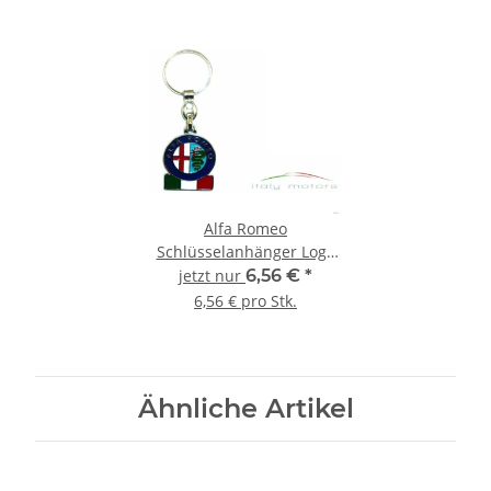
Alfa Romeo
Schlüsselanhänger Logo
Tricolore Fanartikel
jetzt nur
6,56 €
*
Accessoir NEU
6,56 € pro Stk.
Ähnliche Artikel