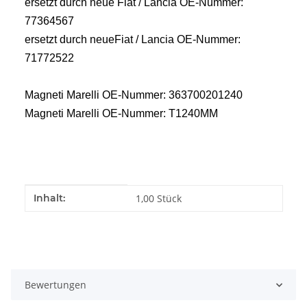
ersetzt durch neue Fiat / Lancia OE-Nummer:
77364567
ersetzt durch neueFiat / Lancia OE-Nummer:
71772522
Magneti Marelli OE-Nummer: 363700201240
Magneti Marelli OE-Nummer: T1240MM
Produkteigenschaft
Wert
Inhalt:
1,00 Stück
Bewertungen