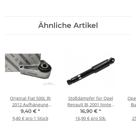
Ähnliche Artikel
Original Fiat 500L BJ
Stoßdämpfer für Opel
Ope
2012 Aufhängung
Renault BJ 2001 hinten
Bu
Differenzial Motorlager
links rechts Gas
M
9,40 €
*
16,90 €
*
Halterung 51815760
93459604 8200046851
5
9,40 € pro 1 Stück
16,90 € pro Stk.
25