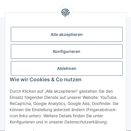
Alle akzeptieren
Gesetzliche Informationen
Konfigurieren
Hinweise
Ablehnen
Informationen
Wie wir Cookies & Co nutzen
Durch Klicken auf „Alle akzeptieren“ gestatten Sie den
Einsatz folgender Dienste auf unserer Website: YouTube,
ReCaptcha, Google Analytics, Google Ads, Doofinder. Sie
können die Einstellung jederzeit ändern (Fingerabdruck-
Widerrufsbutton
Icon links unten). Weitere Details finden Sie unter
Konfigurieren
und in unserer
Datenschutzerklärung
.
* Alle Preise inkl. gesetzlicher USt., zzgl.
Versand