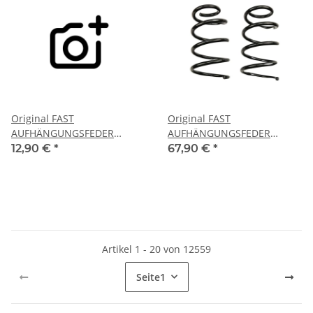
Original FAST
Original FAST
AUFHÄNGUNGSFEDER
AUFHÄNGUNGSFEDER
PEUGEOT 307 00> HINTEN
RENAULT MASTER III 10>
12,90 €
*
67,90 €
*
KFZ Ersatzteil FT01954
VORNE KOMPL. L+R KFZ
Ersatzteil FT12284K
Artikel 1 - 20 von 12559
Seite
1