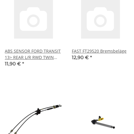
ABS SENSOR FORD TRANSIT
FAST FT29520 Bremsbeläge
13> REAR L/R RWD TWIN
12,90 €
*
WHEELS
11,90 €
*