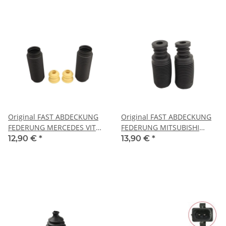
Original FAST ABDECKUNG
Original FAST ABDECKUNG
FEDERUNG MERCEDES VITO
FEDERUNG MITSUBISHI
W639 03> VORNE KOMPL.
COLT VI 02> VORNE KOMPL.
12,90 €
*
13,90 €
*
L+R KFZ Ersatzteil FT10701
L+R KFZ Ersatzteil FT01292