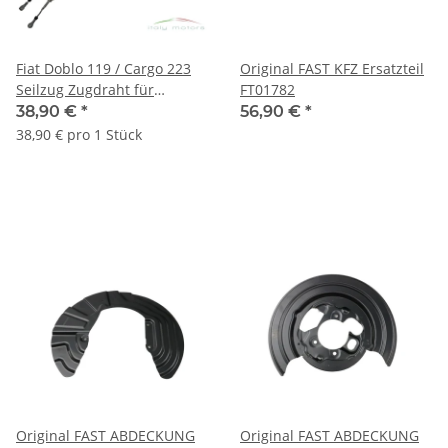
Fiat Doblo 119 / Cargo 223
Original FAST KFZ Ersatzteil
Seilzug Zugdraht für
FT01782
Schaltgetriebe 46806267
38,90 €
*
56,90 €
*
46807039
38,90 € pro 1 Stück
Original FAST ABDECKUNG
Original FAST ABDECKUNG