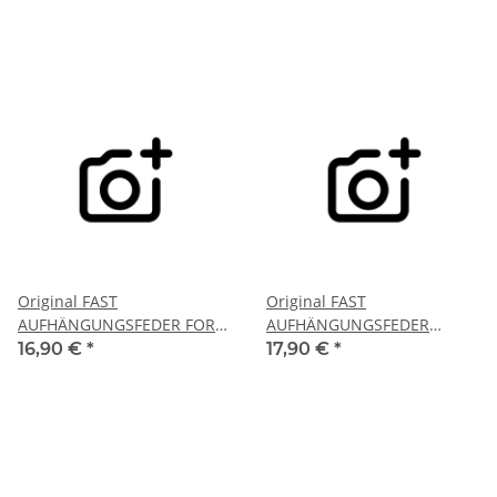
Original FAST
Original FAST
AUFHÄNGUNGSFEDER FORD
AUFHÄNGUNGSFEDER
MONDEO III 00> HINTEN KFZ
NISSAN MICRA K12 02>
16,90 €
*
17,90 €
*
Ersatzteil FT01905
HINTEN KFZ Ersatzteil
FT01928