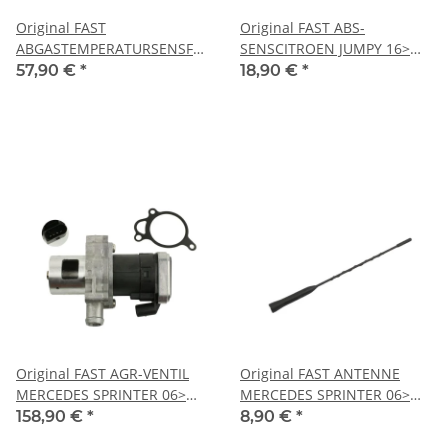
Original FAST
Original FAST ABS-
ABGASTEMPERATURSENSFORD
SENSCITROEN JUMPY 16>
TRANSIT CUSTOM 12> DPF-
VORNE L/R KFZ Ersatzteil
57,90 €
*
18,90 €
*
FILTER 2.0 EcoBlue 16> KFZ
FT80405
Ersatzteil FT80250
Original FAST AGR-VENTIL
Original FAST ANTENNE
MERCEDES SPRINTER 06>
MERCEDES SPRINTER 06>
906 2.2 CDI KFZ Ersatzteil
906 27 CM M6 KFZ Ersatzteil
158,90 €
*
8,90 €
*
FT60221
FT92517