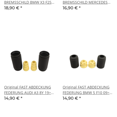
BREMSSCHILD BMW X3 F25
BREMSSCHILD MERCEDES
10> VORNE L X4 F26 KFZ
SPRINTER 06> 906 HINTEN L
18,90 €
*
16,90 €
*
Ersatzteil FT00150
KFZ Ersatzteil FT32533
Original FAST ABDECKUNG
Original FAST ABDECKUNG
FEDERUNG AUDI A3 8Y 19>
FEDERUNG BMW 5 F10 09>
VORNE KOMPL. L+R KFZ
VORNE KOMPL. L+R KFZ
14,90 €
*
14,90 €
*
Ersatzteil FT01302
Ersatzteil FT00800