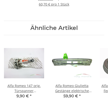
46739795
60,70 € pro 1 Stück
Ähnliche Artikel
Alfa Romeo 147 orig.
Alfa Romeo Giulietta
Alf
Türspanner
Gestänge elektrische
Fe
Türfangband Fangband
Fensterheber hinten
Dom
9,90 €
*
59,90 €
*
hinten rechts 46790382
rechts 71754421