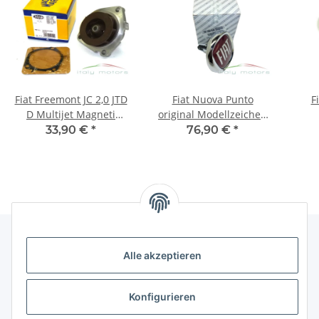
Fiat Freemont JC 2,0 JTD
Fiat Nuova Punto
F
D Multijet Magneti
original Modellzeichen
Marelli Wasserpumpe
Emblem Firmenlogo
Vent
33,90 €
*
76,90 €
*
81872 55209993
Heck hinten 735450639
77
Alle akzeptieren
Gesetzliche Informationen
Konfigurieren
Hinweise