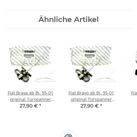
Ähnliche Artikel
Fiat Brava ab Bj. 95-01
Fiat Bravo ab Bj. 95-01
Fi
original Türspanner
original Türspanner
Türfangband vorne
Türfangband vorne
27,90 €
*
27,90 €
*
46782841 NEU
46782841 NEU
Tü