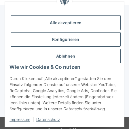
Alle akzeptieren
Gesetzliche Informationen
Konfigurieren
Hinweise
Ablehnen
Informationen
Wie wir Cookies & Co nutzen
Durch Klicken auf „Alle akzeptieren“ gestatten Sie den
Einsatz folgender Dienste auf unserer Website: YouTube,
ReCaptcha, Google Analytics, Google Ads, Doofinder. Sie
können die Einstellung jederzeit ändern (Fingerabdruck-
Widerrufsbutton
Icon links unten). Weitere Details finden Sie unter
Konfigurieren
und in unserer
Datenschutzerklärung
.
* Alle Preise inkl. gesetzlicher USt., zzgl.
Versand
Impressum
|
Datenschutz
© Italy Motors Automotive GmbH
Besucherzähler: 11046436