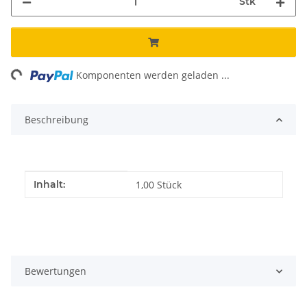
Stk
ng...
Komponenten werden geladen ...
Beschreibung
Produkteigenschaft
Wert
Inhalt:
1,00 Stück
Bewertungen