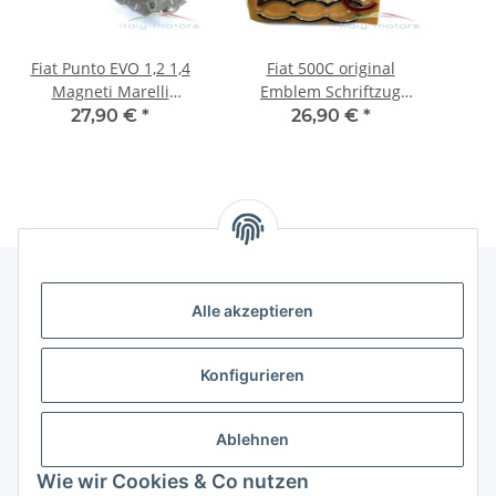
Fiat Punto EVO 1,2 1,4
Fiat 500C original
Magneti Marelli
Emblem Schriftzug
Wasserpumpe 81369
Modellzeichen
27,90 €
*
26,90 €
*
55221397 55204538
Armaturenbrett
Sche
735508187 NEU
He
Alle akzeptieren
Gesetzliche Informationen
Konfigurieren
Hinweise
Ablehnen
Informationen
Wie wir Cookies & Co nutzen