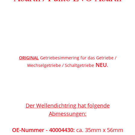
ORIGINAL
Getriebesimmering für das Getriebe /
NEU
.
Wechselgetriebe / Schaltgetriebe
D
er
Wellendichtring ha
t
folgende
Ab
messungen:
OE-Nummer - 40004430
:
ca.
35
mm x
5
6
mm