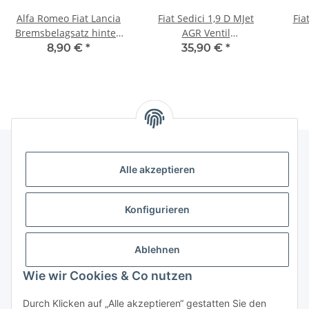
Alfa Romeo Fiat Lancia
Fiat Sedici 1,9 D MJet
Fia
Bremsbelagsatz hinten
AGR Ventil
ohne Sensor 71769094
Abgasrückführungsventil
Kupp
8,90 €
*
35,90 €
*
55215032 55205455 NEU
Alle akzeptieren
Gesetzliche Informationen
Konfigurieren
Hinweise
Ablehnen
Informationen
Wie wir Cookies & Co nutzen
Durch Klicken auf „Alle akzeptieren“ gestatten Sie den