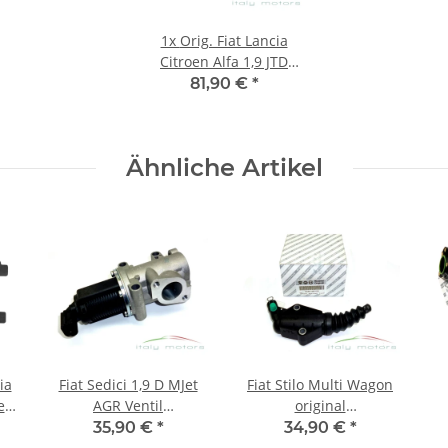
1x
Orig. Fiat Lancia
Citroen Alfa 1,9 JTD
Glühzeit-
81,90 €
*
Vorglühsteuergerät
51888255
Ähnliche Artikel
ia
Fiat Sedici 1,9 D MJet
Fiat Stilo Multi Wagon
AGR Ventil
original
94
Abgasrückführungsventil
Kupplungsnehmerzylinder
35,90 €
*
34,90 €
*
55215032 55205455
Nehmerzylinder
S