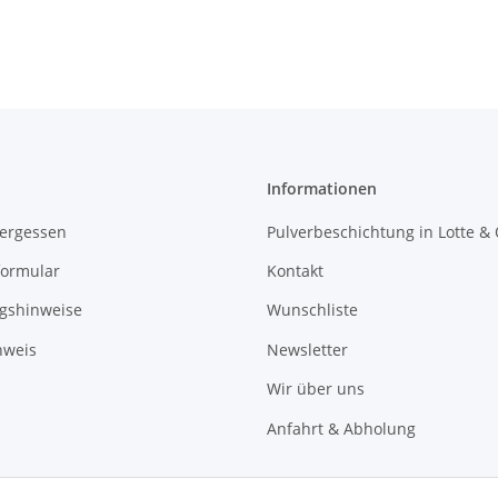
NEU
55196190
Informationen
vergessen
Pulverbeschichtung in Lotte &
formular
Kontakt
gshinweise
Wunschliste
nweis
Newsletter
Wir über uns
Anfahrt & Abholung