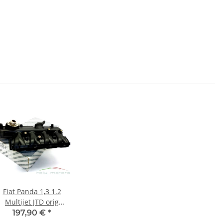
Fiat Panda 1,3 1.2
Multijet JTD orig
Ansaugbrücke
197,90 €
*
augkrmmer 55231291