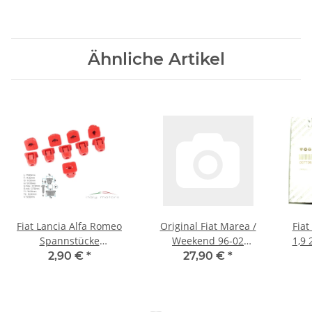
Ähnliche Artikel
Fiat Lancia Alfa Romeo
Original Fiat Marea /
Fiat
Spannstücke
Weekend 96-02
1,9 
Spreizdübel Rot
Türfangband vorne -
Kraf
2,90 €
*
27,90 €
*
46837757
46782841