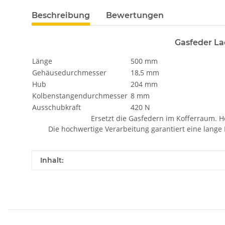
Beschreibung
Bewertungen
Gasfeder La
Länge
500 mm
Gehäusedurchmesser
18,5 mm
Hub
204 mm
Kolbenstangendurchmesser
8 mm
Ausschubkraft
420 N
Ersetzt die Gasfedern im Kofferraum. He
Die hochwertige Verarbeitung garantiert eine lange 
Produkteigenschaft
Wert
Inhalt: