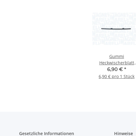
Gummi
Heckwischerblatt
Wischgummi 38cm Al
6,90 €
*
Romeo Fiat Lancia
6,90 € pro 1 Stück
000700038300 MR3
Gesetzliche Informationen
Hinweise