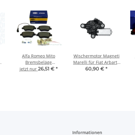
Alfa Romeo Mito
Wischermotor Magneti
Bremsbeläge
Marelli für Fiat Arbarth
fa
Bremsklötze vorne
500 hinten 12V
R
jetzt nur
26,51 €
*
60,90 €
*
Magneti Marelli
51850871 51791408
R
8
T5162MM 71754802
Informationen