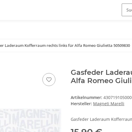
er Laderaum Kofferraum rechts links für Alfa Romeo Giulietta 50509830
Gasfeder Laderau
Alfa Romeo Giul
Artikelnummer:
430719105000
Hersteller:
Magneti Marelli
Gasfeder Laderaum Kofferraum 