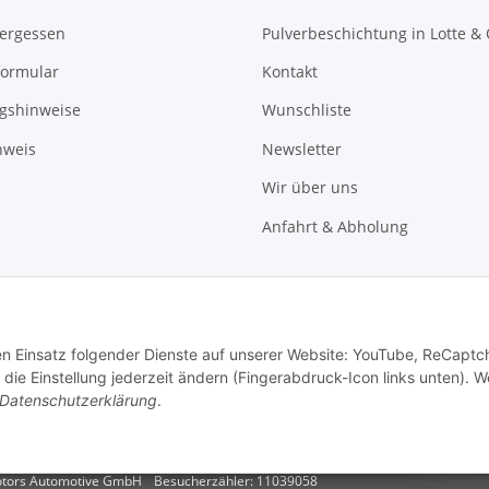
vergessen
Pulverbeschichtung in Lotte &
formular
Kontakt
gshinweise
Wunschliste
nweis
Newsletter
Wir über uns
Anfahrt & Abholung
den Einsatz folgender Dienste auf unserer Website: YouTube, ReCaptc
die Einstellung jederzeit ändern (Fingerabdruck-Icon links unten). W
Datenschutzerklärung
.
Motors Automotive GmbH
Besucherzähler: 11039058