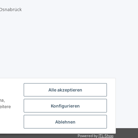
 Osnabrück
Alle akzeptieren
ha,
Konfigurieren
eitere
Ablehnen
Powered by
JTL-Shop