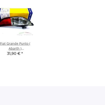
Fiat Grande Punto (
Abarth )
ückfahrscheinwerfer
31,90 €
*
ückfahrleuchte rechts
51718011 NEU