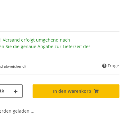
r! Versand erfolgt umgehend nach
en Sie die genaue Angabe zur Lieferzeit des
Frage
nd abweichend)
tk
In den Warenkorb
den geladen ...