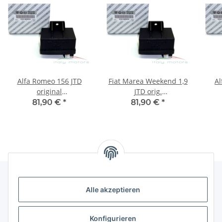
Alfa Romeo 156 JTD
Fiat Marea Weekend 1,9
A
original
JTD orig.
Glühzeitsteuergerät
Glühzeitsteuergerät
Gl
81,90 €
*
81,90 €
*
Vorglühsteuergerät NEU
VorGlühsteuergerät
Vorg
51888255
51888255
Alle akzeptieren
Gesetzliche Informationen
Konfigurieren