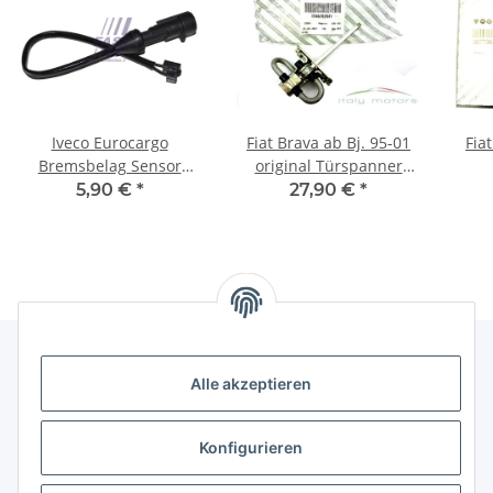
Iveco Eurocargo
Fiat Brava ab Bj. 95-01
Fiat
Bremsbelag Sensor
original Türspanner
Bremsbelagverschleiß
Türfangband vorne
5,90 €
*
27,90 €
*
1906462
46782841 NEU
Die
Alle akzeptieren
Gesetzliche Informationen
Konfigurieren
Hinweise