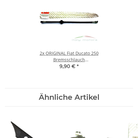
2x
ORIGINAL Fiat Ducato 250
Bremsschlauch
Bremsleitung hinten l. oder
9,90 €
*
r. 46454474
Ähnliche Artikel