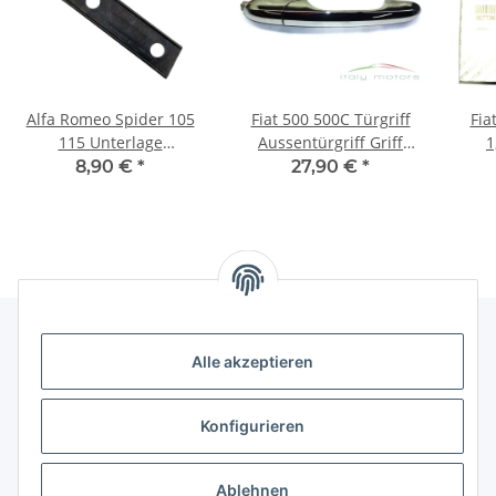
Alfa Romeo Spider 105
Fiat 500 500C Türgriff
Fia
115 Unterlage
Aussentürgriff Griff
1
Hardtophalter rechts
außen vorne rechts NEU
8,90 €
*
27,90 €
*
Bj.1970-93
735451696
Die
Alle akzeptieren
Gesetzliche Informationen
Konfigurieren
Hinweise
Ablehnen