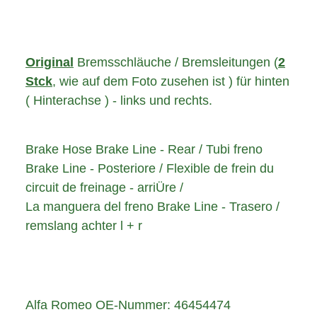
Original
Brems
schläuche
/
Bremsleitungen
(
2
Stck
, wie auf dem Foto zusehen ist ) für
hinten
( Hinterachse
)
- links und rechts
.
Brake Hose
Brake Line
-
Rear
/
Tubi freno
Brake Line
-
Posteriore
/
Flexible de frein
du
circuit de freinage
-
arriÜre
/
La manguera del freno Brake Line - Trasero /
remslang achter l + r
Alfa Romeo OE-Nummer: 46454474