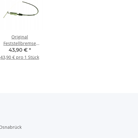
Original
Feststellbremse
andbremsseil Seilzug
43,90 €
*
für Iveco Daily
43,90 € pro 1 Stück
5801577086
 Osnabrück