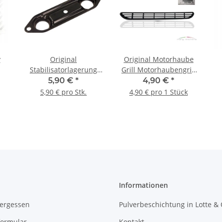
y
Original
Original Motorhaube
Stabilisatorlagerung
Grill Motorhaubengrill
Halter für Iveco Daily
links für Iveco Daily
H
5,90 €
*
4,90 €
*
63
hinten 93801622
500319884
5,90 € pro Stk.
4,90 € pro 1 Stück
Informationen
vergessen
Pulverbeschichtung in Lotte &
formular
Kontakt