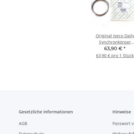
Original Iveco Dail
Synchronkörper
Schaltgetriebe
63,90 €
*
Synchronring 88696
63,90 € pro 1 Stück
Gesetzliche Informationen
Hinweise
AGB
Passwort 
Datenschutz
Widerrufs