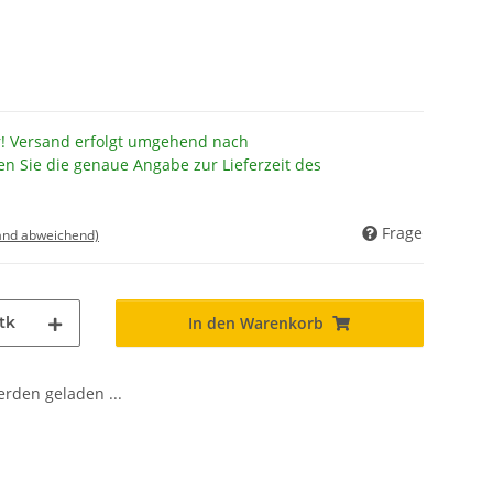
r! Versand erfolgt umgehend nach
en Sie die genaue Angabe zur Lieferzeit des
Frage
land abweichend)
tk
In den Warenkorb
den geladen ...