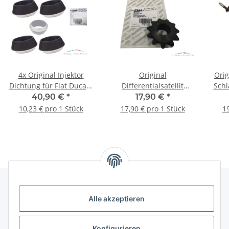
4x Original Injektor
Original
Ori
Dichtung für Fiat Ducato
Differentialsatellit
Schl
Iveco Daily 504239811
Satelitenrad Rad
v
40,90 €
*
17,90 €
*
504032163
Kegelrad für Iveco Daily
10,23 € pro 1 Stück
17,90 € pro 1 Stück
19
7187652
Alle akzeptieren
Gesetzliche Informationen
Konfigurieren