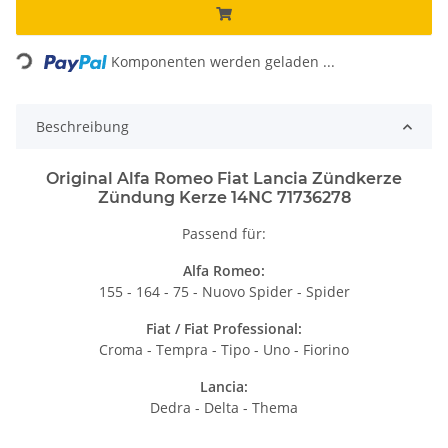
ading...
Komponenten werden geladen ...
Beschreibung
Original Alfa Romeo Fiat Lancia Zündkerze
Zündung Kerze 14NC 71736278
Passend für:
Alfa Romeo:
155 - 164 - 75 - Nuovo Spider - Spider
Fiat / Fiat Professional:
Croma - Tempra - Tipo - Uno - Fiorino
Lancia:
Dedra - Delta - Thema