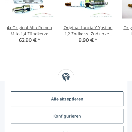
4x Original Alfa Romeo
Original Lancia Y Ypsilon
Orig
Mito 1,4 Zündkerze
1,2 Zndkerze Zndkerzen
1
Zündkerzen NGK
NGK BKR5EZ 46531918
62,90 €
*
9,90 €
*
DCPR7E-N-10 55188857
NEU
Alle akzeptieren
Gesetzliche Informationen
Konfigurieren
Hinweise