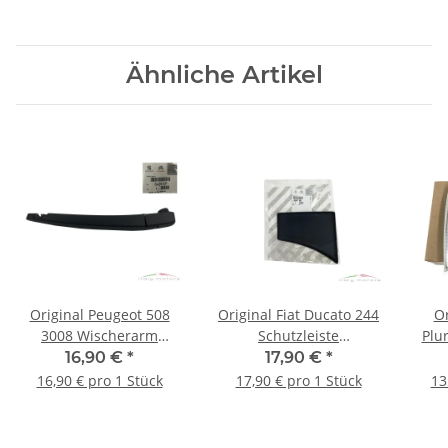
Ähnliche Artikel
Original Peugeot 508
Original Fiat Ducato 244
Or
3008 Wischerarm
Schutzleiste
Plu
Heckwischerarm
Rammschutzleiste links
Rü
16,90 €
*
17,90 €
*
Heckwischer hinten
8547.N9 1304016070
16,90 € pro 1 Stück
17,90 € pro 1 Stück
13
6429.EP