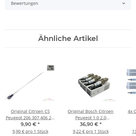
Bewertungen
Ähnliche Artikel
Original Citroen C5
Original Bosch Citroen
4x O
Peugeot 206 307 406 2.0
Peugeot 1.0 2.0
HDI Ölpeilstab
Zündkerzen 4 Stück
Glü
9,90 €
*
36,90 €
*
Ölmessstab 1174.61
9639814380 1632745480
9,90 € pro 1 Stück
9,22 € pro 1 Stück
13