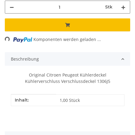
Stk
ing...
Komponenten werden geladen ...
Beschreibung
Original Citroen Peugeot Kühlerdeckel
Kühlerverschluss Verschlussdeckel 1306J5
Produkteigenschaft
Wert
Inhalt:
1,00 Stück