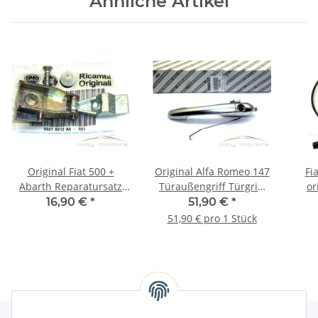
Ähnliche Artikel
Original Fiat 500 +
Original Alfa Romeo 147
Fi
Abarth Reparatursatz
Türaußengriff Türgriff
or
Scharnier Türgriff
außen vorne links
v
16,90 €
*
51,90 €
*
Aussentürgriff 51964555
156073261
468
51,90 € pro 1 Stück