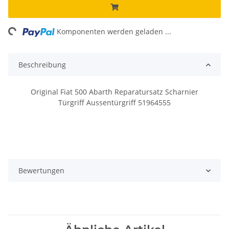
ng...
Komponenten werden geladen ...
Beschreibung
Original Fiat 500 Abarth Reparatursatz Scharnier
Türgriff Aussentürgriff 51964555
Bewertungen