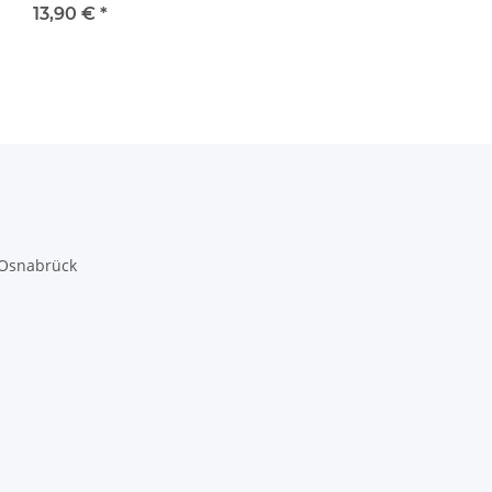
Filter Motorluftfilter
13,90 €
*
71754082 NEU
 Osnabrück