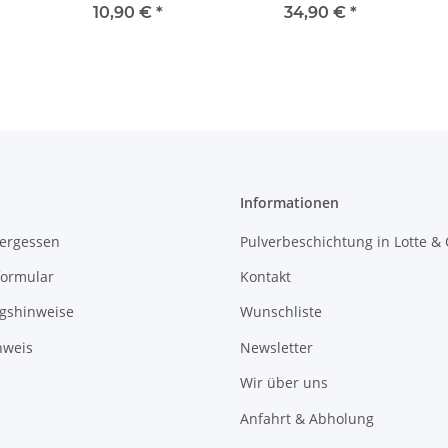
rechts 1 Stück 9948366
Fensterheber Schiene
10,90 €
*
34,90 €
*
ohne Motor vorne
rechts 51723317
Informationen
vergessen
Pulverbeschichtung in Lotte &
formular
Kontakt
gshinweise
Wunschliste
nweis
Newsletter
Wir über uns
Anfahrt & Abholung