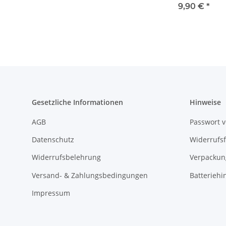
Heck hinten
9,90 €
*
selbstklebend
46790919 NEU
Gesetzliche Informationen
Hinweise
AGB
Passwort 
Datenschutz
Widerrufs
Widerrufsbelehrung
Verpackun
Versand- & Zahlungsbedingungen
Batteriehi
Impressum