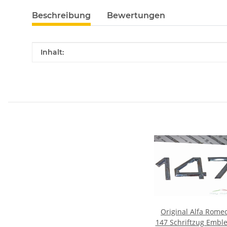
Beschreibung
Bewertungen
Produkteigenschaft
Wert
Inhalt:
Original Alfa Rome
147 Schriftzug Embl