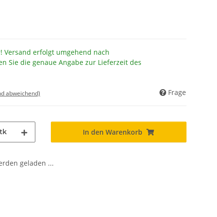
r! Versand erfolgt umgehend nach
en Sie die genaue Angabe zur Lieferzeit des
Frage
nd abweichend)
tk
In den Warenkorb
den geladen ...