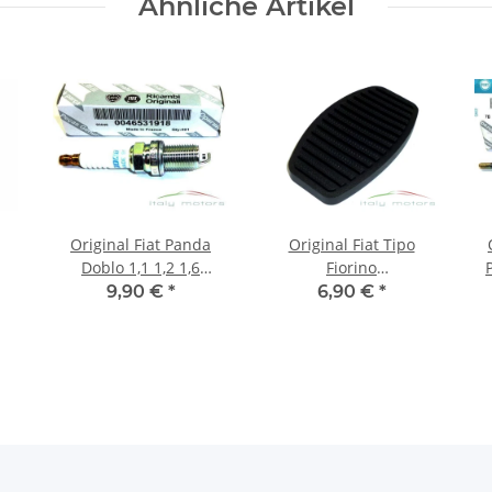
Ähnliche Artikel
Original Fiat Panda
Original Fiat Tipo
Doblo 1,1 1,2 1,6
Fiorino
a
Zndkerze Zndkerzen
Kupplungspedal
9,90 €
*
6,90 €
*
NGK BKR5EZ 46531918
Pedalgummi
G
Pedalabdeckung
7568442