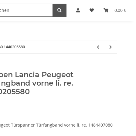
0,00 €
080 1440205580
troen Lancia Peugeot
ngband vorne li. re.
0205580
eugeot Türspanner Türfangband vorne li. re. 1484407080