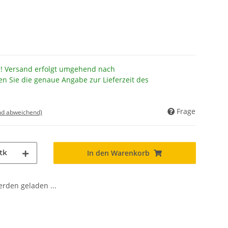
r! Versand erfolgt umgehend nach
en Sie die genaue Angabe zur Lieferzeit des
Frage
nd abweichend)
tk
In den Warenkorb
den geladen ...