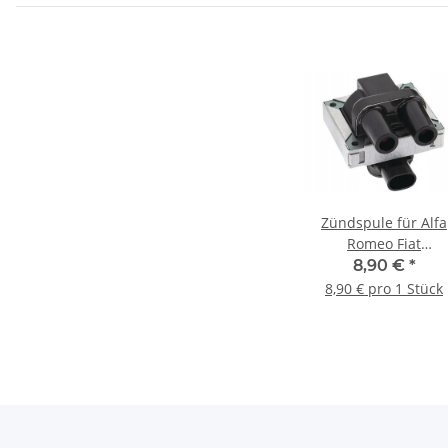
Zündspule für Alfa
Romeo Fiat
Lamborghini Lanci
8,90 €
*
7672018 76262320
8,90 € pro 1 Stück
16004528