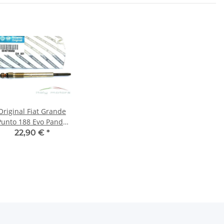
Original Fiat Grande
Punto 188 Evo Panda
169 Glühkerze
22,90 €
*
lühstab - 46796050 -
NEU