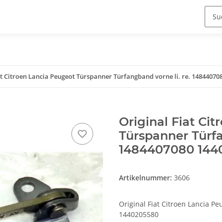
at Citroen Lancia Peugeot Türspanner Türfangband vorne li. re. 1484407
Original Fiat Ci
Türspanner Türfa
1484407080 144
Artikelnummer:
3606
Original Fiat Citroen Lancia P
1440205580