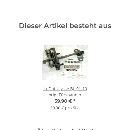
Dieser Artikel besteht aus
1x
Fiat Ulysse Bj. 01-10
orig. Türspanner
Türfangband vorne
39,90 €
*
1440205580 -
39,90 € pro Stk.
1484407080