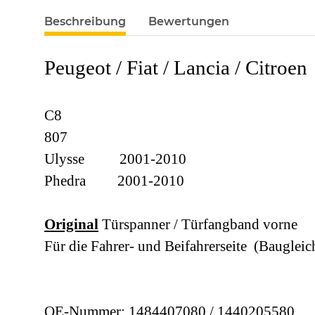
Beschreibung
Bewertungen
Peugeot / Fiat / Lancia / Citroen
C8
807
Ulysse 2001-2010
Phedra 2001-2010
Original
Türspanner / Türfangband vorne
Für die Fahrer- und Beifahrerseite (Baugleic
OE-Nummer: 1484407080 / 1440205580